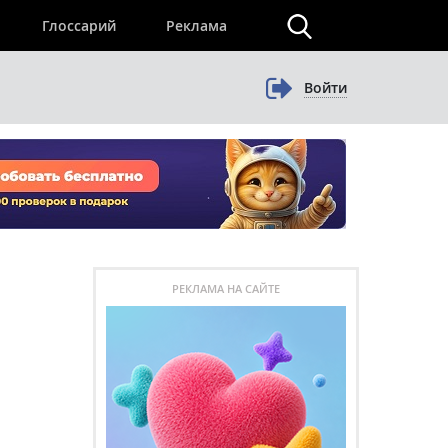
×
Глоссарий
Реклама
Войти
РЕКЛАМА НА САЙТЕ