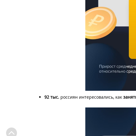
92 тыс.
россиян интересовались, как
занят