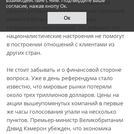
взаимодействие с ним. Подтвердите ваше
adam&eveDDB, рассказал, что одной из
согласие, нажав кнопу Ок.
причин успеха многих британских компаний
Ок
является большое число опытных
сотрудников-иностранцев. Он добавил, что
националистические настроения не помогут
в построении отношений с клиентами из
других стран.
Не стоит забывать и о финансовой стороне
вопроса. Уже в день референдума стало
известно, что мировые рынки потеряли
около трех триллионов долларов. Цены на
акции вышеупомянутых компаний в первые
же часы голосования упали на несколько
пунктов. Премьер-министр Великобритании
Дэвид Кэмерон убежден, что экономика