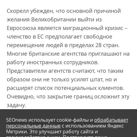
Скорелл убежден, что основной причиной
желания Великобритании выйти из
Евросоюза является миграционный кризис –
членство в ЕС предполагает свободное
перемещение людей в пределах 28 стран.
Многие британские агентства приглашают на
работу иностранных сотрудников.
Представители агентств считают, что таким
образом они не только усилят штат, но и
расширят список потенциальных клиентов.
Очевидно, что закрытие границ осложнит эту
задачу.
SEOnews использует cookie-файлы и
обрабатывает
Джеймс Мерфи, главный исполнительный
персональные данные
с использованием Яндекс
директор и партнер-учредитель
Метрики. Это улучшает работу сайта и