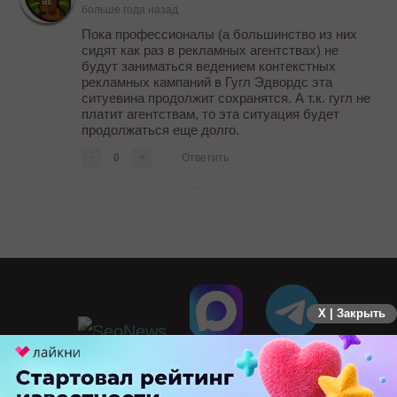
больше года назад
Пока профессионалы (а большинство из них
сидят как раз в рекламных агентствах) не
будут заниматься ведением контекстных
рекламных кампаний в Гугл Эдвордс эта
ситуевина продолжит сохранятся. А т.к. гугл не
платит агентствам, то эта ситуация будет
продолжаться еще долго.
-
0
+
Ответить
X | Закрыть
ПЕРЕЙТИ НА ПОЛНУЮ ВЕРСИЮ
© SEOnews.ru Все права защищены. 2026