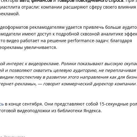
и секторы
авто
,
финансов
и
товаров повседневного спроса
. При 
иасплита отрасли: компании расширяют сферу своего влияния
рекламой.
деоформатов рекламодателям удается привлечь больше аудито
амодатели имеют доступ к подробной сквозной аналитике эффе
что видео работает на решение performance-задач: благодаря
идеорекламы увеличивается.
й интерес к видеорекламе. Ролики показывают высокую окупа
й и позволяют охватить целевую аудиторию, не переплачивая з
 видим перспективу в развитии этого направления как для бизн
интернет-рекламы», — говорит коммерческий директор компании
сь
в конце сентября. Они представляют собой 15-секундные рол
готовой видеоподложки из библиотеки Яндекса.
ям
Тренды года