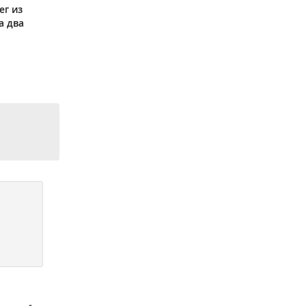
ег из
а два