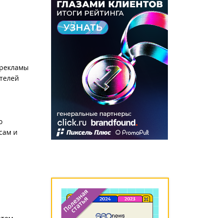
орекламы
телей
о
сам и