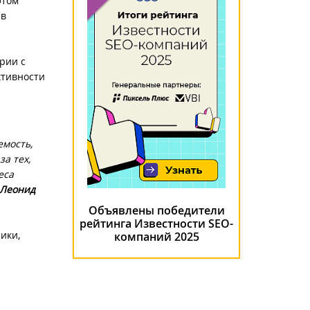
этом
 в
рии с
ктивности
емость,
а тех,
еса
Леонид
Объявлены победители
рейтинга Известности SEO-
ики,
компаний 2025