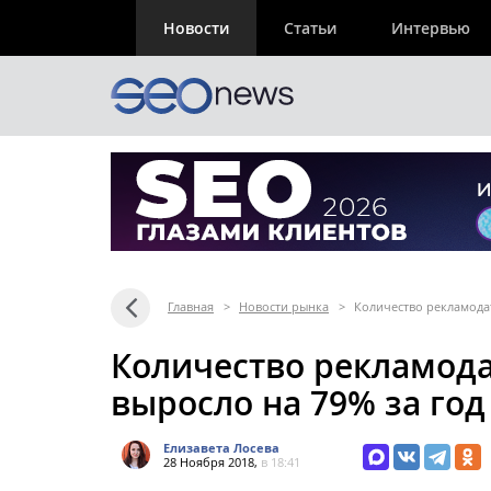
Новости
Статьи
Интервью
Главная
>
Новости рынка
>
Количество рекламодат
Количество рекламода
выросло на 79% за год
Елизавета Лосева
28 Ноября 2018,
в 18:41