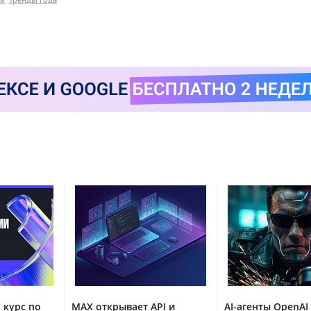
 курс по
MAX открывает API и
AI-агенты OpenAI