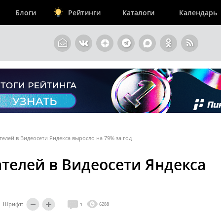
Блоги
Рейтинги
Каталоги
Календарь
елей в Видеосети Яндекса выросло на 79% за год
телей в Видеосети Яндекса
Шрифт:
1
6288