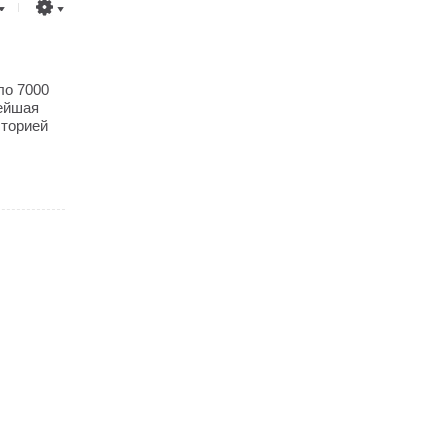
ло 7000
вейшая
сторией