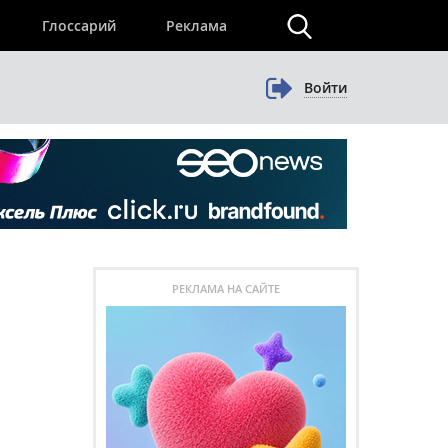
×
Глоссарий
Реклама
Войти
РЕКЛАМА НА САЙТЕ