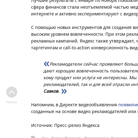
Лучшие результаты с января по ноябрь показал
сфера финансов стала неотъемлемой частью мед
интернете и активно экспериментируют с видео
С помощью новых инструментов для создания ви
высоким уровнем вовлеченности. При этом рекл
рекламных кампаний. Яндекс также утверждает, 
таргетингам и call-to-action конверсионность в
Рекламодатели сейчас проявляют большо
дают хорошую вовлеченность пользователе
кому продукт или услуга не интересны. Мы
рекламодателей, так и для всей отрасли 
Савков
.
Наверх
Напомним, в Директе видеообъявления
появили
созданные на основе видео рекламодателей или 
Источник: Пресс-релиз Яндекса
Теги:
Яндекс
Видеосеть
Видеореклама
Рекламодател