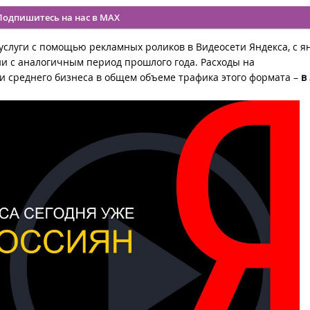
Подпишитесь на нас в MAX
слуги с помощью рекламных роликов в Видеосети Яндекса, с я
и с аналогичным период прошлого года. Расходы на
о и среднего бизнеса в общем объеме трафика этого формата –
в