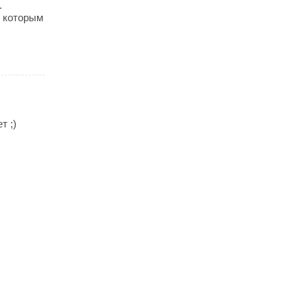
.
, которым
т ;)