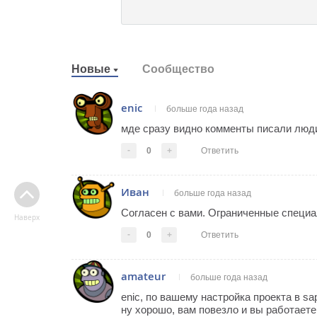
Новые
Сообщество
enic
больше года назад
мде сразу видно комменты писали люд
-
0
+
Ответить
Иван
больше года назад
Согласен с вами. Ограниченные специа
Наверх
-
0
+
Ответить
amateur
больше года назад
enic, по вашему настройка проекта в sa
ну хорошо, вам повезло и вы работает