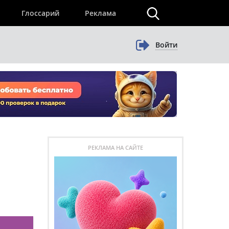
×
Глоссарий
Реклама
Войти
РЕКЛАМА НА САЙТЕ