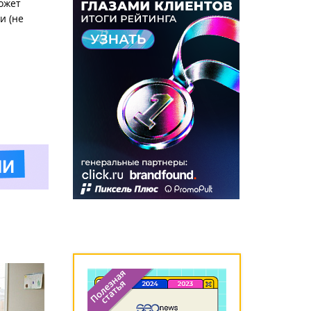
ожет
и (не