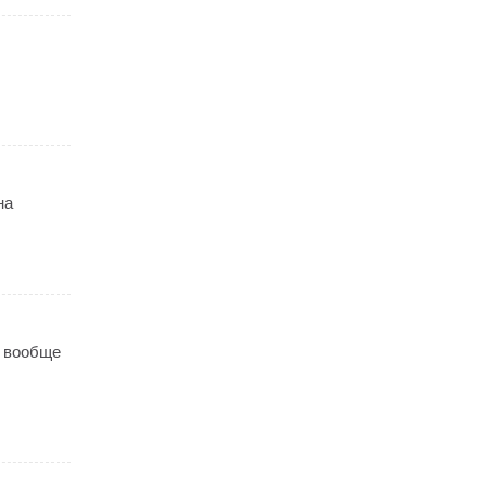
на
- вообще