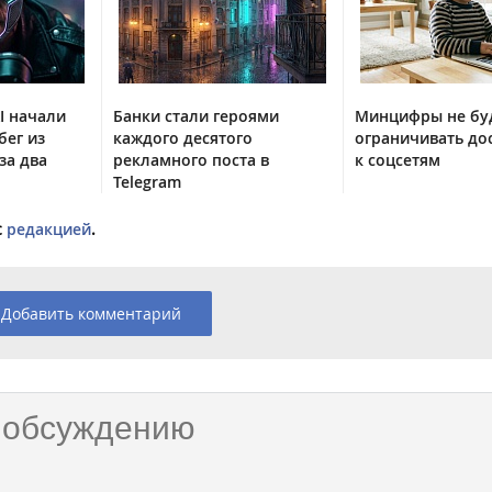
I начали
Банки стали героями
Минцифры не бу
бег из
каждого десятого
ограничивать до
за два
рекламного поста в
к соцсетям
Telegram
с
редакцией
.
Добавить комментарий