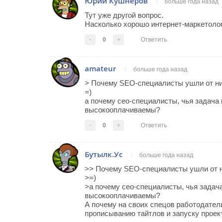
Юрий Кушнеров
больше года назад
Тут уже другой вопрос.
Насколько хорошо интернет-маркетолог 
-
0
+
Ответить
amateur
больше года назад
> Почему SEO-специалисты ушли от ни
=)
а почему сео-специалисты, чья задача 
высокооплачиваемы?
-
0
+
Ответить
Бутылк.Ус
больше года назад
>> Почему SEO-специалисты ушли от н
>=)
>а почему сео-специалисты, чья задача
высокооплачиваемы?
А почему на своих спецов работодатели
прописыванию тайтлов и запуску проек