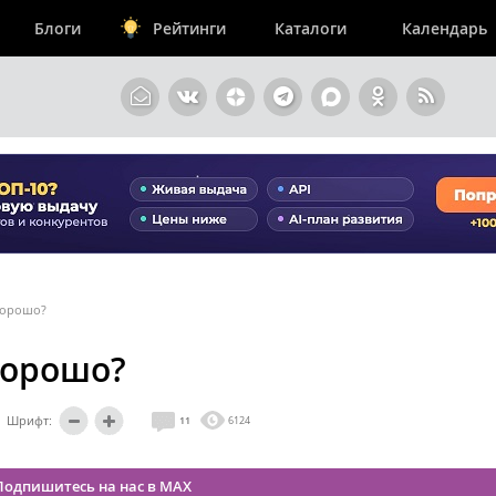
Блоги
Рейтинги
Каталоги
Календарь
 хорошо?
хорошо?
Шрифт:
11
6124
Подпишитесь на нас в MAX