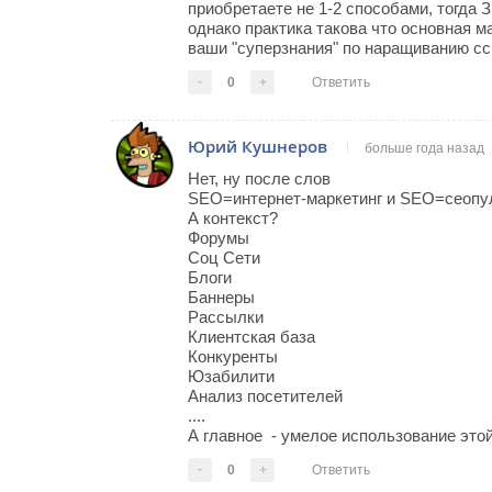
приобретаете не 1-2 способами, тогда З
однако практика такова что основная м
ваши "суперзнания" по наращиванию сс
-
0
+
Ответить
Юрий Кушнеров
больше года назад
Нет, ну после слов
SEO=интернет-маркетинг и SEO=сеопуль
А контекст?
Форумы
Соц Сети
Блоги
Баннеры
Рассылки
Клиентская база
Конкуренты
Юзабилити
Анализ посетителей
....
А главное - умелое использование это
-
0
+
Ответить