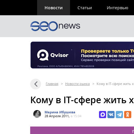
Новости
Статьи
Интервью
Главная
>
Новости рынка
>
Кому в IT-сфере жить
Кому в IT-сфере жить 
Марина Ибушева
28 Апреля 2011,
в 15:04