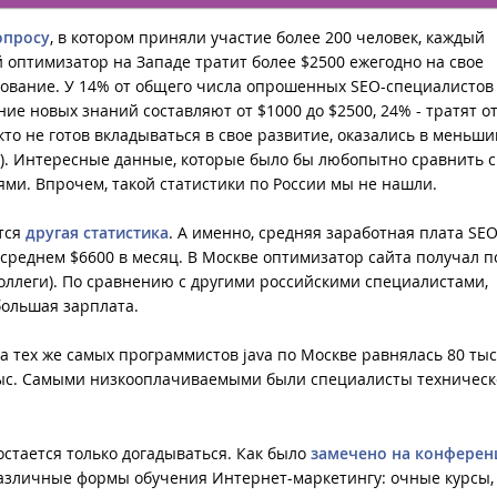
опросу
, в котором приняли участие более 200 человек, каждый
 оптимизатор на Западе тратит более $2500 ежегодно на свое
ование. У 14% от общего числа опрошенных SEO-специалистов
ние новых знаний составляют от $1000 до $2500, 24% - тратят от
 кто не готов вкладываться в свое развитие, оказались в меньш
%). Интересные данные, которые было бы любопытно сравнить 
ями. Впрочем, такой статистики по России мы не нашли.
тся
другая статистика
. А именно, средняя заработная плата SEO
 среднем $6600 в месяц. В Москве оптимизатор сайта получал п
 коллеги). По сравнению с другими российскими специалистами,
большая зарплата.
та тех же самых программистов java по Москве равнялась 80 тыс.
тыс. Самыми низкооплачиваемыми были специалисты техничес
остается только догадываться. Как было
замечено на конферен
азличные формы обучения Интернет-маркетингу: очные курсы,