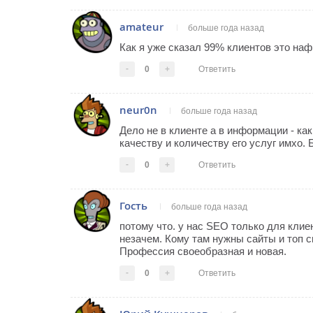
amateur
больше года назад
Как я уже сказал 99% клиентов это нафи
-
0
+
Ответить
neur0n
больше года назад
Дело не в клиенте а в информации - ка
качеству и количеству его услуг имхо. Б
-
0
+
Ответить
Гость
больше года назад
потому что. у нас SEO только для клие
незачем. Кому там нужны сайты и топ
Профессия своеобразная и новая.
-
0
+
Ответить