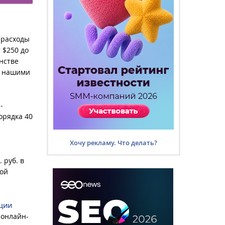
 расходы
 $250 до
инстве
с нашими
-
орядка 40
Хочу рекламу. Что делать?
 руб. в
кой
ции
 онлайн-