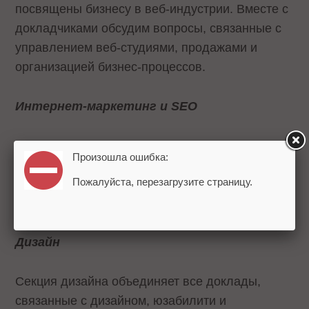
посвящены бизнесу в веб-индустрии. Вместе с
докладчиками обсудим вопросы, связанные с
управлением веб-студиями, продажами и
организацией бизнес-процессов.
Интернет-маркетинг и SEO
Секция объединяет все доклады, связанные с
Произошла ошибка:
маркетингом и рекламой в интернете, SEO,
Пожалуйста, перезагрузите страницу.
контекстной рекламой, вирусным маркетингом
и e-commerce.
Дизайн
Секция дизайна объединяет все доклады,
связанные с дизайном, юзабилити и