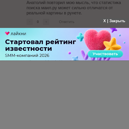
Анатолий повторил мою мысль, что статистика
поиска маил.ру может сильно отличатся от
реальной картины в рунете.
X | Закрыть
-
0
+
Ответить
tar729
больше года назад
мужья берут кредиты, а расхлебывают жены..
-
0
+
Ответить