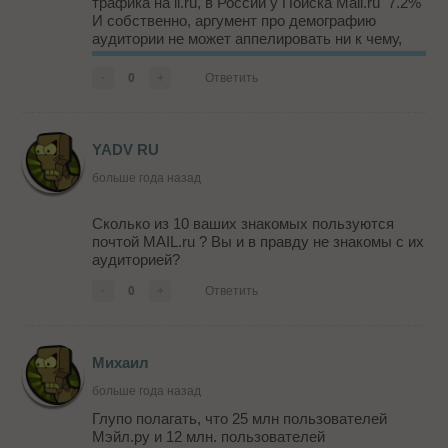
трафика на li.ru, в России у Поиска Mail.ru 7.2%
И собственно, аргумент про демографию
аудитории не может аппелировать ни к чему,
кроме TNS, так как только они предоставляют
такие данные. И более того, на Поиске@Mail.ru
-
0
+
Ответить
аудитория д...
YADV RU
больше года назад
Сколько из 10 ваших знакомых пользуются
почтой MAIL.ru ? Вы и в правду не знакомы с их
аудиторией?
-
0
+
Ответить
Михаил
больше года назад
Глупо полагать, что 25 млн пользователей
Мэйл.ру и 12 млн. пользователей