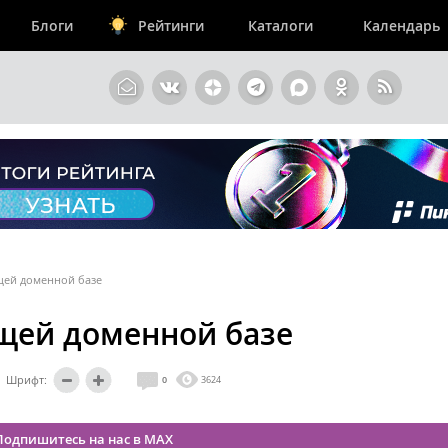
Блоги
Рейтинги
Каталоги
Календарь
бщей доменной базе
бщей доменной базе
Шрифт:
0
3624
Подпишитесь на нас в MAX