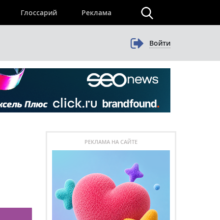
×
Глоссарий
Реклама
Войти
РЕКЛАМА НА САЙТЕ