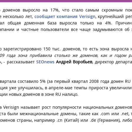
о доменов выросло на 17%, что стало самым скромным пок
е несколько лет,
сообщает компания Verisign
, крупнейший ре
тал общая доменная база выросла только на 4%. Причин
омпании и частные пользователи все чаще задумываются об
 зарегистрировано 150 тыс. доменов, то есть зона выросла 
9 года зона прибавила столько же доменов, как и годом р
», - рассказывает
SEOnews
Андрей Воробьев
, директор департ
вартала составило 5% (за первый квартал 2008 года домен RU
уация уже улучшилась, в апреле-мае темпы прироста увеличилис
ции новых доменов в зоне RU налицо.
а Verisign называет рост популярности национальных доменов
та были межнациональные домены, такие как .com или .net, 
менов страны, например .cn (Китай) или .de (Германия), либо