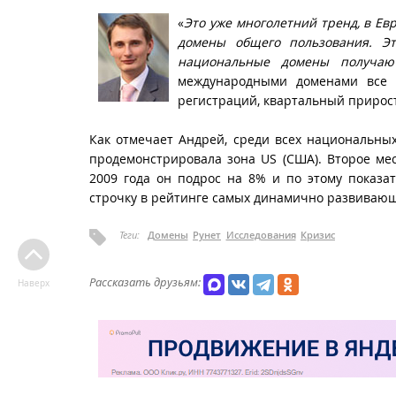
«
Это уже многолетний тренд, в Е
домены общего пользования. Эт
национальные домены получа
международными доменами все е
регистраций, квартальный прирост
Как отмечает Андрей, среди всех национальны
продемонстрировала зона US (США). Второе ме
2009 года он подрос на 8% и по этому показ
строчку в рейтинге самых динамично развивающ
Теги:
Домены
Рунет
Исследования
Кризис
Рассказать друзьям:
Наверх