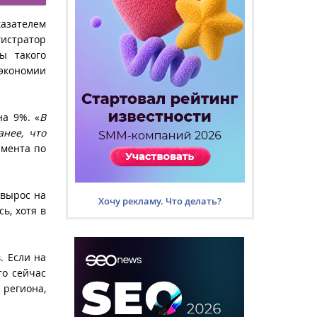
азателем
гистратор
ы такого
 экономии
на 9%. «
В
анее, что
амента по
 вырос на
Хочу рекламу. Что делать?
ь, хотя в
. Если на
то сейчас
 региона,