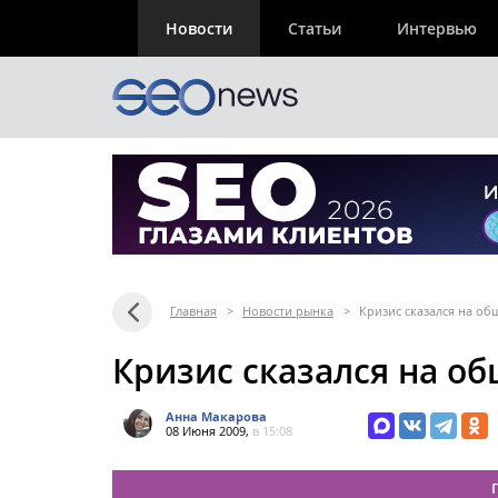
Новости
Статьи
Интервью
Главная
>
Новости рынка
>
Кризис сказался на о
Кризис сказался на о
Анна Макарова
08 Июня 2009,
в 15:08