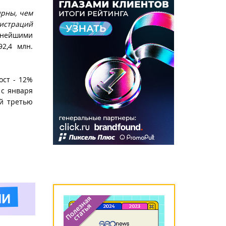
ярны, чем
истраций
пнейшими
2,4 млн.
ост - 12%
 с января
ий третью