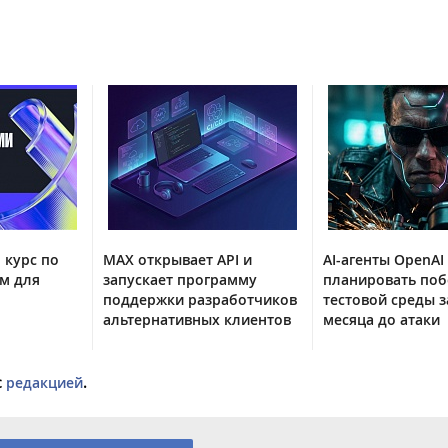
 курс по
MAX открывает API и
AI-агенты OpenAI
м для
запускает программу
планировать поб
поддержки разработчиков
тестовой среды з
альтернативных клиентов
месяца до атаки
с
редакцией
.