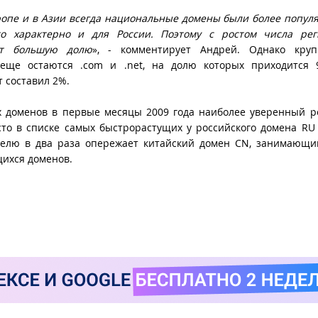
вропе и в Азии всегда национальные домены были более попул
о характерно и для России. Поэтому с ростом числа рег
ют большую долю
», - комментирует Андрей. Однако кру
ще остаются .com и .net, на долю которых приходится 9
 составил 2%.
х доменов в первые месяцы 2009 года наиболее уверенный р
сто в списке самых быстрорастущих у российского домена RU
ателю в два раза опережает китайский домен СN, занимающ
ихся доменов.