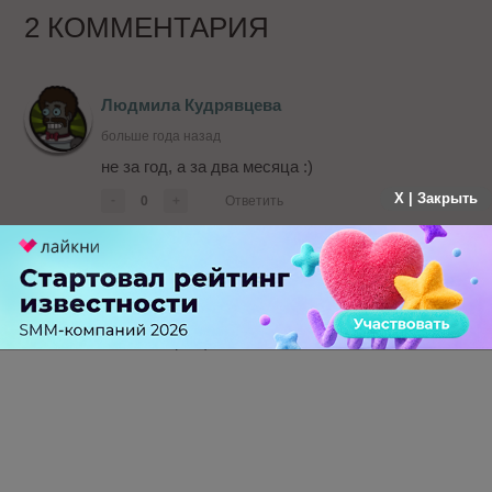
2 КОММЕНТАРИЯ
Людмила Кудрявцева
больше года назад
не за год, а за два месяца :)
X | Закрыть
-
0
+
Ответить
Юлия Вронская
больше года назад
Какие скорые)
-
0
+
Ответить