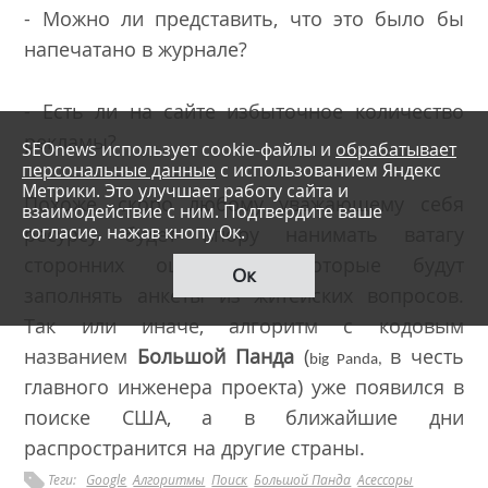
- Можно ли представить, что это было бы
напечатано в журнале?
- Есть ли на сайте избыточное количество
рекламы?
SEOnews использует cookie-файлы и
обрабатывает
персональные данные
с использованием Яндекс
Метрики. Это улучшает работу сайта и
Похоже, скоро любому уважающему себя
взаимодействие с ним. Подтвердите ваше
согласие, нажав кнопу Ок.
ресурсу будет впору нанимать ватагу
сторонних оценщиков, которые будут
Ок
заполнять анкеты из житейских вопросов.
Так или иначе, алгоритм с кодовым
названием
Большой Панда
(
в честь
big Panda,
главного инженера проекта) уже появился в
поиске США, а в ближайшие дни
распространится на другие страны.
Теги:
Google
Алгоритмы
Поиск
Большой Панда
Асессоры