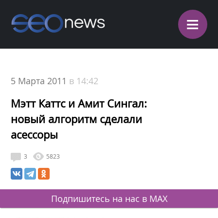
≡
5 Марта 2011
в 14:42
Мэтт Каттс и Амит Сингал:
новый алгоритм сделали
асессоры
3
5823
Подпишитесь на нас в MAX