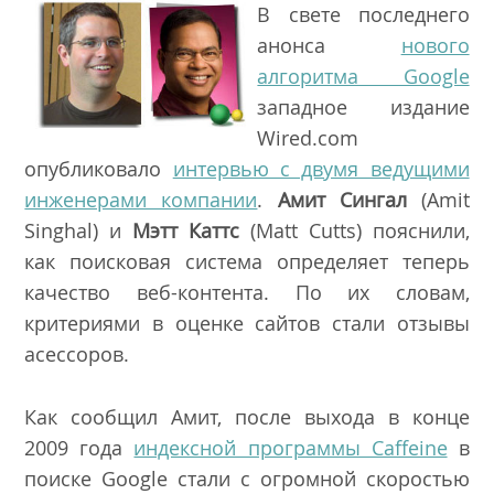
В свете последнего
анонса
нового
алгоритма Google
западное издание
Wired.com
опубликовало
интервью с двумя ведущими
инженерами компании
.
Амит Сингал
(Amit
Singhal) и
Мэтт Каттс
(Matt Cutts) пояснили,
как поисковая система определяет теперь
качество веб-контента. По их словам,
критериями в оценке сайтов стали отзывы
асессоров.
Как сообщил Амит, после выхода в конце
2009 года
индексной программы Caffeine
в
поиске Google стали с огромной скоростью