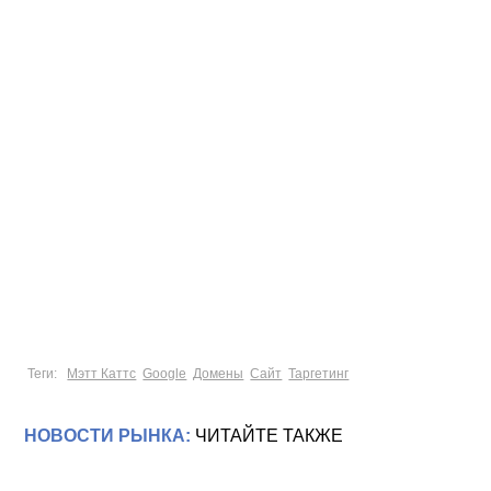
страны, подводит итог Мэтт.
Теги:
Мэтт Каттс
Google
Домены
Сайт
Таргетинг