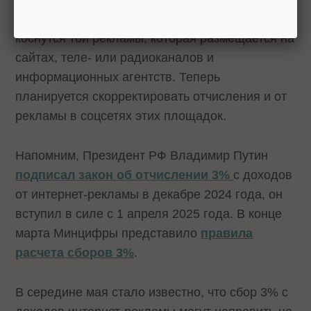
Отметим, обязательные отчисления в 3% не
коснутся той рекламы, которая размещается на
сайтах, теле- или радиоканалов и
информационных агентств. Теперь
планируется скорректировать отчисления и от
рекламы в соцсетях этих площадок.
Напомним, Президент РФ Владимир Путин
подписал закон об отчислении 3%
с доходов
от интернет-рекламы в декабре 2024 года, он
вступил в силе с 1 апреля 2025 года. В конце
марта Минцифры представило
правила
расчета сборов 3%
.
В середине мая стало известно, что сбор 3% с