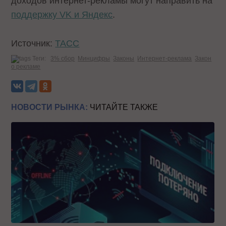
доходов интернет-рекламы могут направить на
поддержку VK и Яндекс
.
Источник:
ТАСС
Теги:
3% сбор
Минцифры
Законы
Интернет-реклама
Закон
о рекламе
НОВОСТИ РЫНКА:
ЧИТАЙТЕ ТАКЖЕ