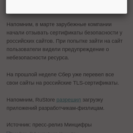
Напомним, в марте зарубежные компании
начали отзывать сертификаты безопасности у
российских сайтов. При попытке зайти на сайт
пользователи видели предупреждение о
небезопасности ресурса.
На прошлой неделе Сбер уже перевел все
свои сайты на российские TLS-сертификаты.
Напомним, RuStore
разрешил
загрузку
приложений разработчикам-физлицам.
Источник: пресс-релиз Минцифры