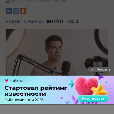
Теги:
TLS-сертификат
Минцифры
НОВОСТИ РЫНКА:
ЧИТАЙТЕ ТАКЖЕ
X | Закрыть
Российский рынок инфлюенс-маркетинга вошел в фазу
стагнации после нескольких лет роста
0 КОММЕНТАРИЕВ