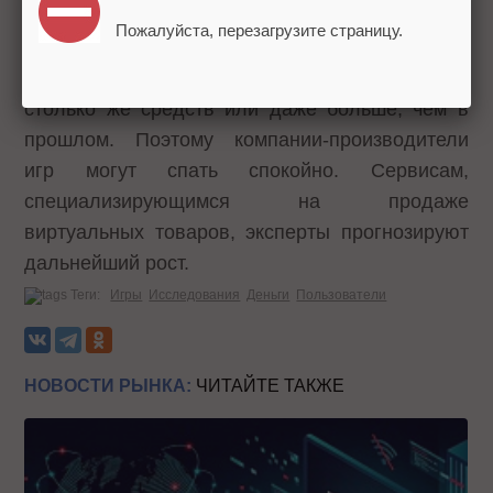
Пожалуйста, перезагрузите страницу.
Подавляющее число любителей поиграть
(72%) собираются в этом году потратить
столько же средств или даже больше, чем в
прошлом. Поэтому компании-производители
игр могут спать спокойно. Сервисам,
специализирующимся на продаже
виртуальных товаров, эксперты прогнозируют
дальнейший рост.
Теги:
Игры
Исследования
Деньги
Пользователи
НОВОСТИ РЫНКА:
ЧИТАЙТЕ ТАКЖЕ