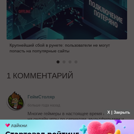
Крупнейший сбой в рунете: пользователи не могут
попасть на популярные сайты
1 КОММЕНТАРИЙ
ГеймСтоляр
больше года назад
X | Закрыть
Многие геймеры в настоящее время перешли
на онлайн игры по сериалам, мультфильмам и
фильмам. Например очень популярными
являются игры Универ Новая Общага, Новый