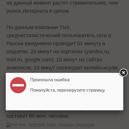
на данный момент растет стремительнее, чем
рынок Интернета в целом.
По данным компании TNS,
среднестатистический пользователь сети в
России ежедневно проводит 51 минуту в
соцсетях, 26 минут на порталах (yandex.ru,
mail.ru, google.com), 15 минут на сайтах
знакомств, 10 минут посвящает онлайн-играм,
9 минут смотрит видео, 7 минут отводит работе
Произошла ошибка:
и 5 минут тратит на образование.
Пожалуйста, перезагрузите страницу.
По прогнозам фонда "Общественное мнение",
к 2014 году аудитория Рунета увеличится и
составит 80 млн. человек.
Теги:
РИФ+КИБ
Рунет
Интернет
Аудитория