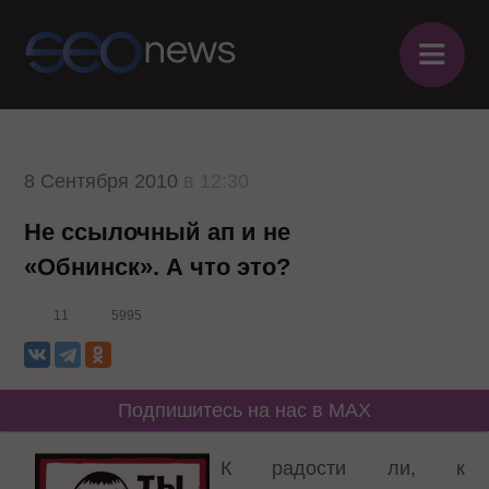
≡
8 Сентября 2010
в 12:30
Не ссылочный ап и не
«Обнинск». А что это?
11
5995
Подпишитесь на нас в MAX
К радости ли, к