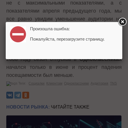
не с максимальными показателями, а с
показателями апреля предыдущего года, мы
все равно увидим уменьшение аудитории на
11% у Одноклассников.
Произошла ошибка:
Пожалуйста, перезагрузите страницу.
Можно было бы связать уменьшение
количества пользователей с сезонностью, но в
2008 году сезон отпусков в
Одноклассниках
начался только в июне и процент падения
посещаемости был меньше.
Теги:
Социалки
Клиентам
Одноклассники
Аудитория
TNS
НОВОСТИ РЫНКА:
ЧИТАЙТЕ ТАКЖЕ