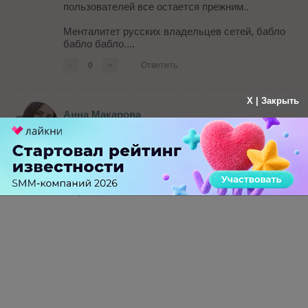
пользователей все остается прежним..
Менталитет русских владельцев сетей, бабло
бабло бабло....
-
0
+
Ответить
X | Закрыть
Анна Макарова
больше года назад
Так аудитория Вконтакте тоже сократиась. Мне
кажется, нельзя забывать про сезонность плюс
постепенное уменьшение интереса к
социалкам
-
0
+
Ответить