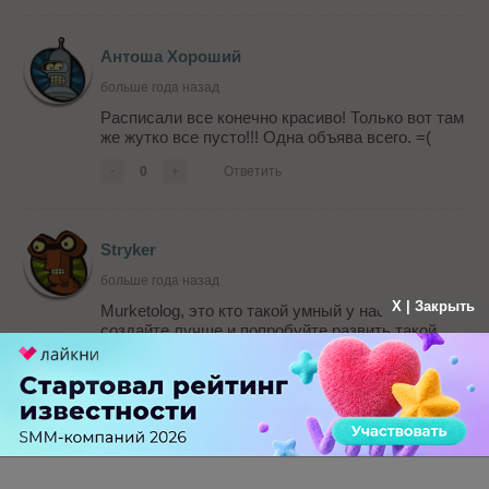
Антоша Хороший
больше года назад
Расписали все конечно красиво! Только вот там
же жутко все пусто!!! Одна объява всего. =(
-
0
+
Ответить
Stryker
больше года назад
X | Закрыть
Murketolog, это кто такой умный у нас? Так
создайте лучше и попробуйте развить такой
проект? Потом школообразные фразочки
будете выкидывать здесь. Ещё бы с
фейсбуком сравнили.
Антоша Хороший, это только начало. "Новая
биржа" никак не может быть заполнена
объявлениями, естественно.
-
0
+
Ответить