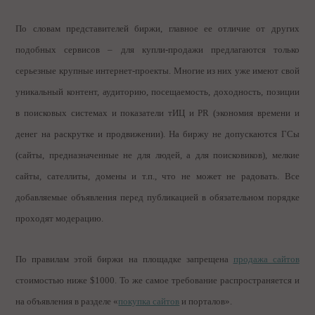
По словам представителей биржи, главное ее отличие от других
подобных сервисов – для купли-продажи предлагаются только
серьезные крупные интернет-проекты. Многие из них уже имеют свой
уникальный контент, аудиторию, посещаемость, доходность, позиции
в поисковых системах и показатели тИЦ и PR (экономия времени и
денег на раскрутке и продвижении). На биржу не допускаются ГСы
(сайты, предназначенные не для людей, а для поисковиков), мелкие
сайты, сателлиты, домены и т.п., что не может не радовать. Все
добавляемые объявления перед публикацией в обязательном порядке
проходят модерацию.
По правилам этой биржи на площадке запрещена
продажа сайтов
стоимостью ниже $1000. То же самое требование распространяется и
на объявления в разделе «
покупка сайтов
и порталов».