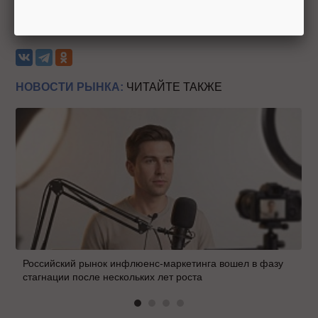
продаже сайтов, развивайте, оптимизируйте и будет всем счастье.
Теги:
Биржа
Сайт
Продажи
Покупки
Форумы
НОВОСТИ РЫНКА:
ЧИТАЙТЕ ТАКЖЕ
Российский рынок инфлюенс-маркетинга вошел в фазу
стагнации после нескольких лет роста