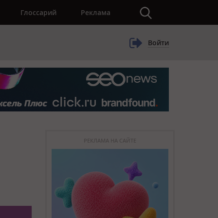
×
Глоссарий
Реклама
Войти
РЕКЛАМА НА САЙТЕ