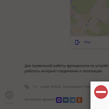
Для правильной работы функционала на устройст
работать интернет-соединение и геолокация.
Теги:
Google
Android
Пользователи
Поиск
Рассказать друзьям:
Наверх