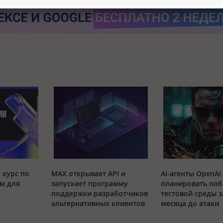
 курс по
MAX открывает API и
AI-агенты OpenAI
м для
запускает программу
планировать поб
поддержки разработчиков
тестовой среды з
альтернативных клиентов
месяца до атаки