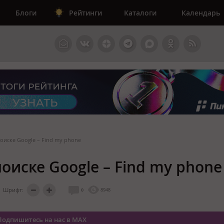
Блоги
Рейтинги
Каталоги
Календарь
оиске Google – Find my phone
иске Google – Find my phone
Шрифт:
0
8948
Подпишитесь на нас в MAX