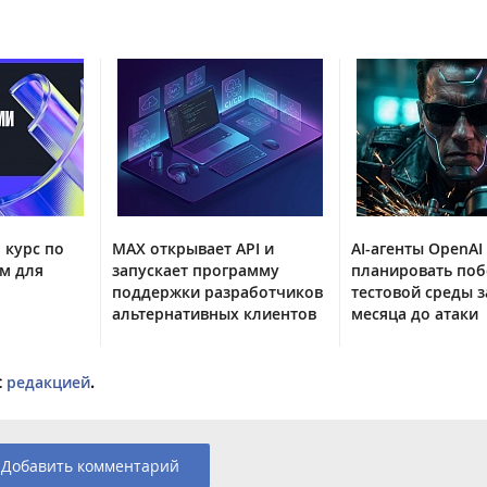
 курс по
MAX открывает API и
AI-агенты OpenAI
м для
запускает программу
планировать поб
поддержки разработчиков
тестовой среды з
альтернативных клиентов
месяца до атаки
с
редакцией
.
Добавить комментарий