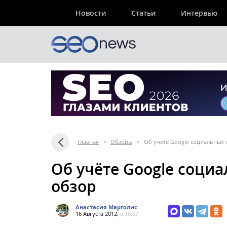
Новости
Статьи
Интервью
Главная
>
Обзоры
>
Об учёте Google социальных 
Об учёте Google социа
обзор
Анастасия Марголис
16 Августа 2012,
в 18:07