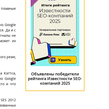
м плавные
но Google
я. Да и с
игналы не
 может их
ого реже,
а Каттса,
Объявлены победители
рейтинга Известности SEO-
о Google
компаний 2025
кто и что
 SES 2012
твованных