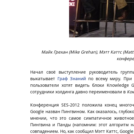
Майк Грехан (Mike Grehan), Мэтт Каттс (Matt 
конфере
Начал своё выступление руководитель груп
выкатывает
Граф Знаний
по всему миру. При э
пользователи хотят видеть блоки Knowledge 
сотрудники холдинга давно переименовали в
Ко
Конференция SES-2012 положила конец много
Google назван Пингвином. Как оказалось, глубок
мнении, что это самое симпатичное животно
Пингвина и Панды (напомним: этот алгоритм на
совпадением. Но, как сообщил Мэтт Каттс, Googl