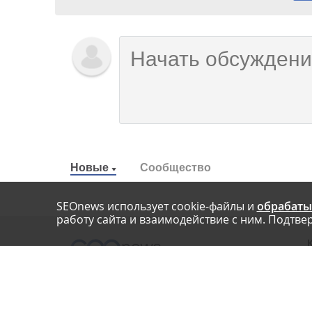
Новые
Сообщество
SEOnews использует cookie-файлы и
обрабаты
работу сайта и взаимодействие с ним. Подтвер
О
Нашли опечатку? Ctrl+Enter
П
У
© SEOnews.ru Все права защищены. 2026
К