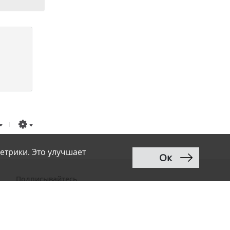
етрики. Это улучшает
Ок
Подписывайтесь
ВКонтакте
Telegram
Дзен
MAX