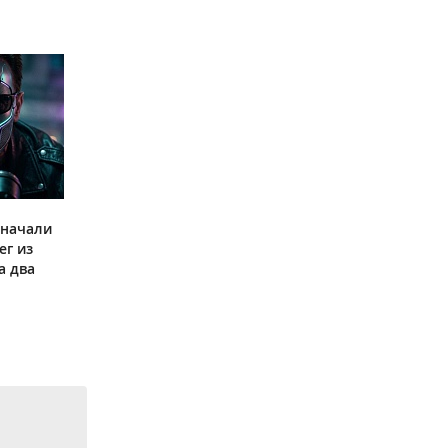
 начали
ег из
а два