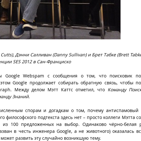
Cutts), Дэнни Салливан (Danny Sullivan) и Брет Табке (Brett Tabk
нции SES 2012 в Сан-Франциско
пы Google Webspam с сообщения о том, что поисковик по
том Google продолжает собирать обратную связь, чтобы по
Graph. Между делом Мэтт Каттс отметил, что
Команду Пои
манду Знаний
.
численным спорам и догадкам о том, почему антиспамовый 
ого философского подтекста здесь нет – просто коллеги Мэтта с
е из 100 предложенных на выбор. Одинаково чёрно-белая р
зван в честь инженера Google, а не животного) оказалась в
e может развить эту случайно возникшую тему.