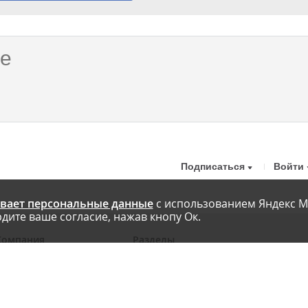
Подписаться
Войти
вает персональные данные
с использованием Яндекс М
дите ваше согласие, нажав кнопу Ок.
Компания
Разделы
 проекте
Новости
риглашаем авторов
Статьи
словия публикации
Интервью
онтакты
Блоги компаний