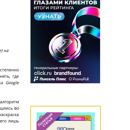
e) на
степенно
нять, где
ска
Google
алгоритм
ошлись во
аскраска
сего лишь