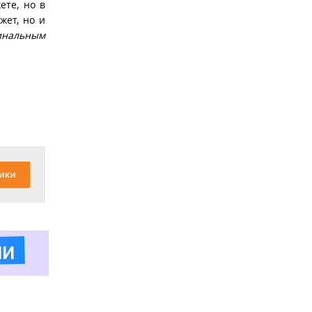
ете, но в
жет, но и
гинальным
ики