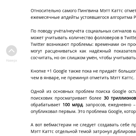
Относительно самого Пингвина Мэтт Каттс отмет
ежемесячные апдейты устоявшегося алгоритма P
По поводу учёта/неучёта социальных сигналов к
может учитывать количество фолловеров в Twitte
Twitter возникают проблемы: временами он про
могут расцениваться как надёжный показатель
сосчитать, но он слишком умён, чтобы учитывать
Наверх
Кнопке +1 Google также пока не придаёт большог
чем в январе, не преминул отметить Мэтт Каттс.
Одной из основных проблем поиска Google ост
поисковик просматривает более
30 триллионов
обрабатывает
100 млрд
. запросов, ежедневно 
опубликовал первым. Это проблема Google, котор
А вот вебмастерам не следует создавать себе п
Мэтт Каттс отдельной темой затронул дублирова