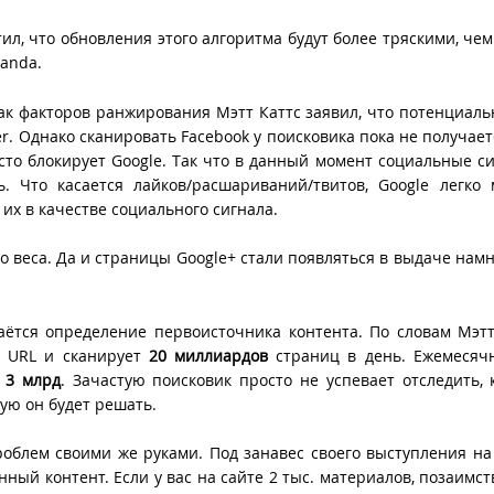
ил, что обновления этого алгоритма будут более тряскими, че
anda.
ак факторов ранжирования Мэтт Каттс заявил, что потенциаль
r. Однако сканировать Facebook у поисковика пока не получаетс
сто блокирует Google. Так что в данный момент социальные с
. Что касается лайков/расшариваний/твитов, Google легко
 их в качестве социального сигнала.
о веса. Да и страницы Google+ стали появляться в выдаче намн
аётся определение первоисточника контента. По словам Мэтт
URL и сканирует
20 миллиардов
страниц в день. Ежемесячн
–
3 млрд
. Зачастую поисковик просто не успевает отследить, 
ую он будет решать.
роблем своими же руками. Под занавес своего выступления на
нный контент. Если у вас на сайте 2 тыс. материалов, позаимс