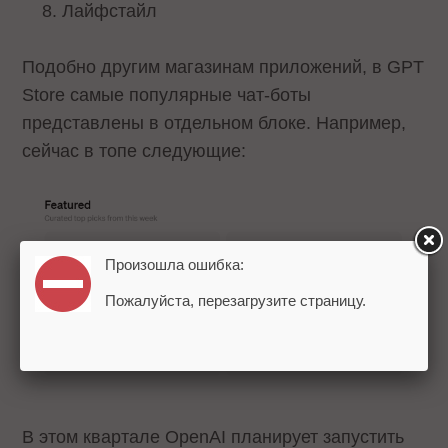
Лайфстайл
Подобно другим магазинам приложений, в GPT
Store самые популярные чат-боты
представлены в отдельном блоке. Например,
сейчас в топе следующие:
Произошла ошибка:
Пожалуйста, перезагрузите страницу.
В этом квартале OpenAI планирует запустить