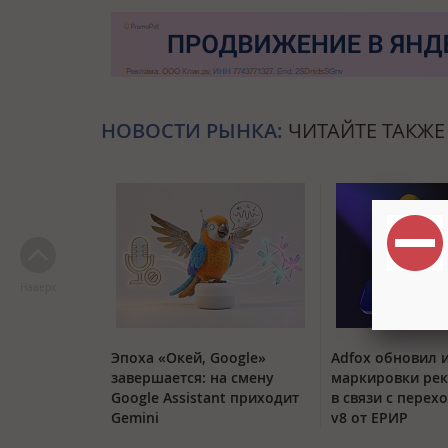
НОВОСТИ РЫНКА:
ЧИТАЙТЕ ТАКЖЕ
Наверх
Эпоха «Окей, Google»
Adfox обновил 
завершается: на смену
маркировки ре
Google Assistant приходит
в связи с перех
Gemini
v8 от ЕРИР