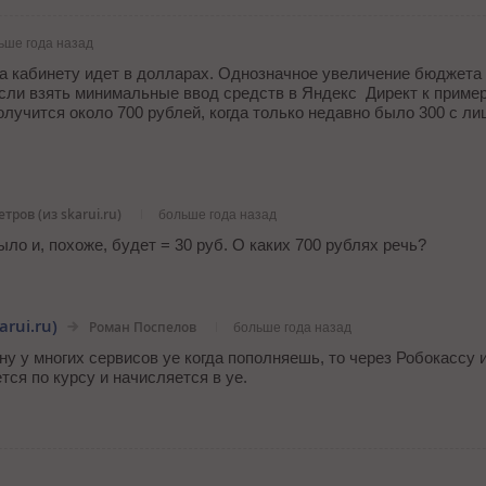
ьше года назад
а кабинету идет в долларах. Однозначное увеличение бюджета 
 если взять минимальные ввод средств в Яндекс Директ к приме
олучится около 700 рублей, когда только недавно было 300 с л
тров (из skarui.ru)
больше года назад
ыло и, похоже, будет = 30 руб. О каких 700 рублях речь?
rui.ru)
Роман Поспелов
больше года назад
ну у многих сервисов уе когда пополняешь, то через Робокассу 
тся по курсу и начисляется в уе.