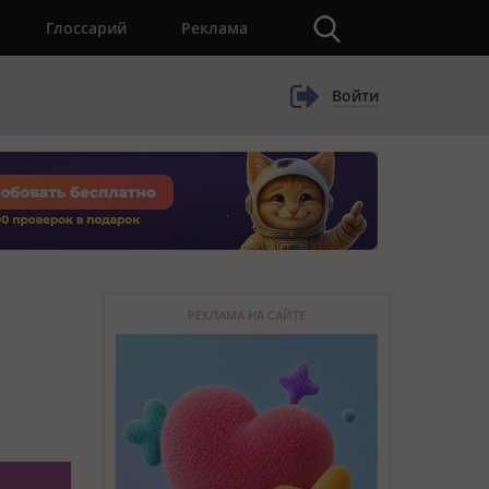
×
Глоссарий
Реклама
Войти
РЕКЛАМА НА САЙТЕ