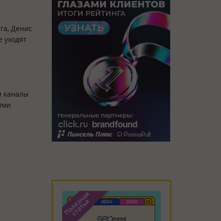
га, Денис
е уходят
и каналы
ими