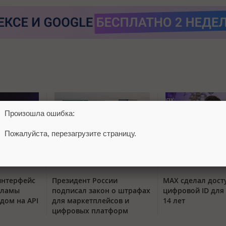
Произошла ошибка:
Пожалуйста, перезагрузите страницу.
интерфейс
Президент России
MAX сделал дос
кламы
подписал закон о штрафах
цифровой ID для 
одом на API
для маркетплейсов и
14 лет
цифровых платформ