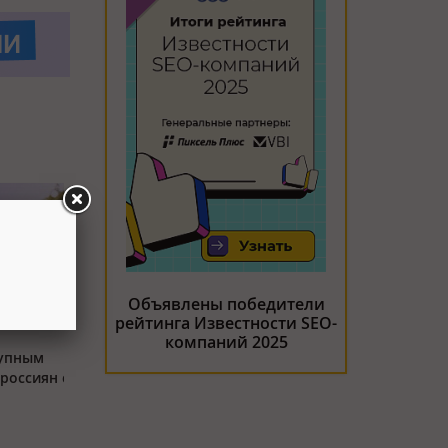
Объявлены победители
рейтинга Известности SEO-
компаний 2025
тупным
россиян с