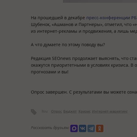
На прошедшей в декабре
пресс-конференции РБ
Шубенок, «Ашманов и Партнеры», отметил, что «
из интернет-рекламы и продвижения, а лишь мед
А что думаете по этому поводу вы?
Редакция SEOnews продолжает выяснять, что ста
окажутся приоритетными в условиях кризиса. В 
прогнозами и вы!
Опрос завершен. С результатами вы можете озн
Теги:
Опрос
Бюджет
Кризис
Интернет-маркетинг
Рассказать друзьям: