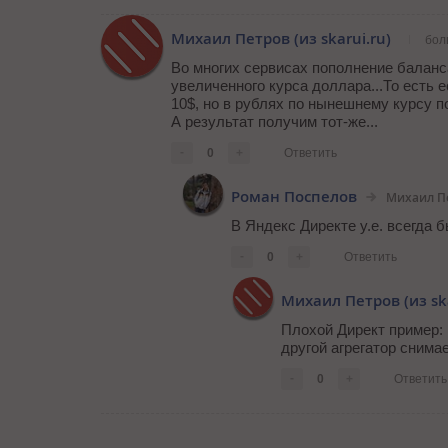
Михаил Петров (из skarui.ru)
бол
Во многих сервисах пополнение баланс
увеличенного курса доллара...То есть
10$, но в рублях по нынешнему курсу п
А результат получим тот-же...
-
0
+
Ответить
Роман Поспелов
Михаил Пе
В Яндекс Директе y.e. всегда б
-
0
+
Ответить
Михаил Петров (из ska
Плохой Директ пример: 
другой агрегатор снимае
-
0
+
Ответить