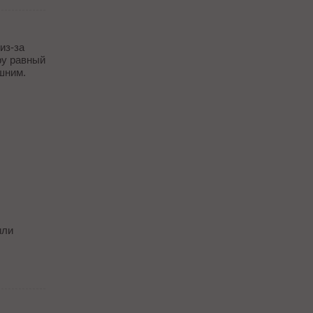
из-за
ру равный
ишним.
или