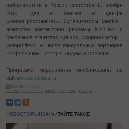
веб-аналитике в России состоится 11 ноября
2011 года в Москве в центре
«ИнфоПространство». Организаторы iMetrics -
агентство контекстной рекламы iConText и
рекламное агентство AdLabs. Соорганизатор –
Webprofiters. В числе генеральных партнеров
конференции – Google, Яндекс и Openstat.
Программа мероприятия опубликована на
сайте
www
.
imetrics
.
ru
Теги:
Пресс-
релизы
Конференции
iMetrics
Аналитика
iConText
НОВОСТИ РЫНКА:
ЧИТАЙТЕ ТАКЖЕ