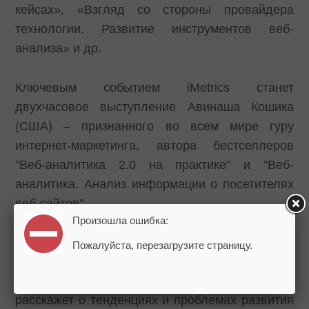
кейсах», «Взгляд со стороны провайдера
технологии. Развитие инструментов веб-
анализа» и др.
Ключевым событием iMetrics станет
двухчасовое выступление Авинаша Кошика
(США) – признанного во всем мире гуру
интернет-маркетинга, автора бестселлеров
"Веб-аналитика 2.0 на практике" и "Веб-
аналитика. Анализ информации о посетителях
веб-сайтов".
Произошла ошибка:
Кроме того, «западный» взгляд на веб-
Пожалуйста, перезагрузите страницу.
аналитику на конференции представит Клэнси
Чайлдс (Google, Лондон). В своем докладе он
расскажет о тенденциях и проблемах развития