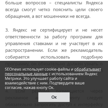
больше вопросов – специалисты Яндекса
всегда смогут четко пояснить цели своего
обращения, а вот мошенники не всегда.
3. Яндекс не сертифицирует и не несет
ответственности за работу программ для
управления ставками и не участвует в их
распространении. Если же рекламодатель
собирается использовать подобную
программу, он обязательно должен узнать о
SEOnews использует cookie-файлы и
обрабатывает
всех рисках, которые могут возникнуть в
персональные данные
с использованием Яндекс
процессе использования.
Метрики. Это улучшает работу сайта и
взаимодействие с ним. Подтвердите ваше
согласие, нажав кнопу Ок.
4. Если реклама размещается через
Ок
рекламное агентство, клиенту следует
обязательно запросить доступ к интерфейсу