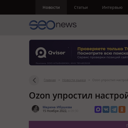
Новости
Статьи
Интервью
Главная
>
Новости рынка
>
Ozon упростил настро
Ozon упростил настро
Марина Ибушева
15 Ноября 2022,
в 09:30