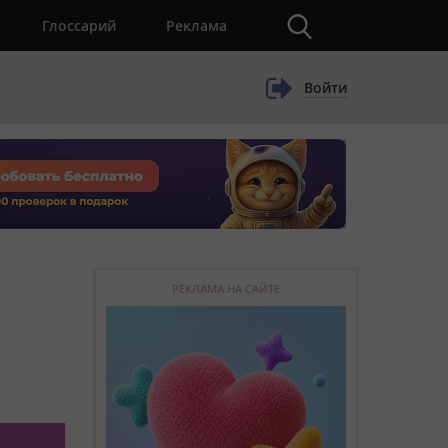
×
Глоссарий
Реклама
Войти
РЕКЛАМА НА САЙТЕ