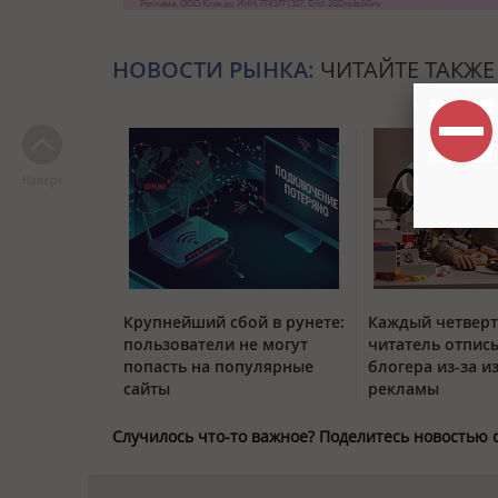
НОВОСТИ РЫНКА:
ЧИТАЙТЕ ТАКЖЕ
Наверх
Крупнейший сбой в рунете:
Каждый четвер
пользователи не могут
читатель отписы
попасть на популярные
блогера из-за и
сайты
рекламы
Случилось что-то важное? Поделитесь новостью 