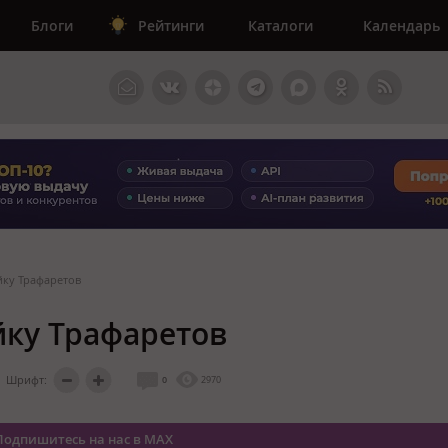
Блоги
Рейтинги
Каталоги
Календарь
йку Трафаретов
йку Трафаретов
Шрифт:
0
2970
Подпишитесь на нас в MAX