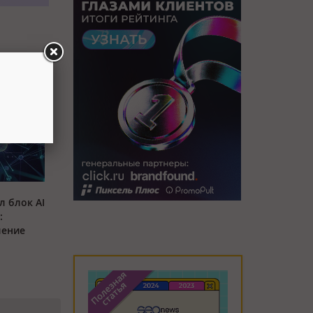
л блок AI
:
ление