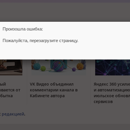
Произошла ошибка:
Пожалуйста, перезагрузите страницу.
тый
VK Видео объединил
Яндекс 360 усили
вается от
комментарии канала в
и автоматизацию
збытка
Кабинете автора
июльское обнов
сервисов
с
редакцией
.