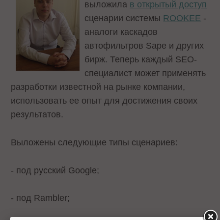
выложила
в открытый доступ
сценарии системы
ROOKEE
-
аналоги каскадов
автофильтров Sape и других
бирж. Теперь каждый SEO-
специалист может применять
разработки известной на рынке компании,
использовать ее опыт для достижения своих
результатов.
Выложены следующие типы сценариев:
- под русский Google;
- под Rambler;