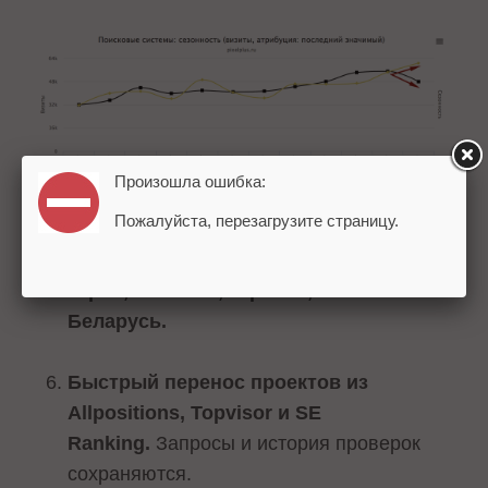
Произошла ошибка:
Пожалуйста, перезагрузите страницу.
Проверка позиций в Google
для таких
стран, как США, Украина, Казахстан и
Беларусь.
Быстрый перенос проектов
из
Allpositions, Topvisor и SE
Ranking.
Запросы и история проверок
сохраняются.