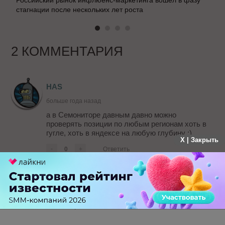
Российский рынок инфлюенс-маркетинга вошел в фазу
стагнации после нескольких лет роста
2 КОММЕНТАРИЯ
HAS
больше года назад
а в Семониторе давным давно можно
проверять позиции по любым регионам хоть в
гугле, хоть в яндексе на любую глубину :)
X | Закрыть
-
0
+
Ответить
Дмитрий Севальнев
HAS
больше года назад
Это вы молодец, но речь то прям совсем не про
съем позиций.
-
0
+
Ответить