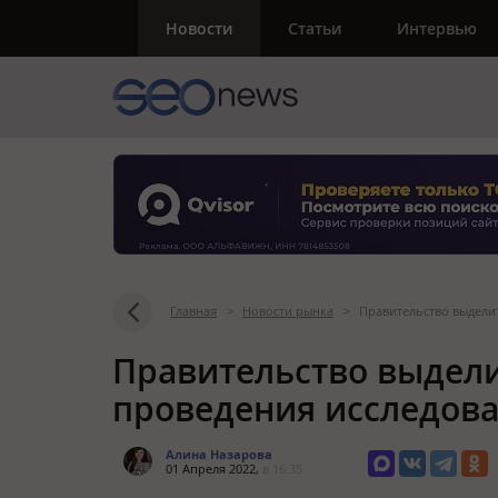
Новости
Статьи
Интервью
Главная
>
Новости рынка
>
Правительство выделит
Правительство выдели
проведения исследова
Алина Назарова
01 Апреля 2022,
в 16:35