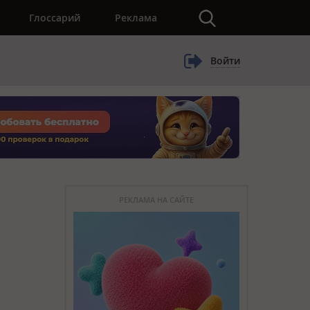
×
Глоссарий
Реклама
Войти
РЕКЛАМА НА САЙТЕ