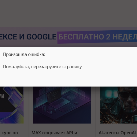
Произошла ошибка:
Пожалуйста, перезагрузите страницу.
 курс по
MAX открывает API и
AI-агенты OpenAI