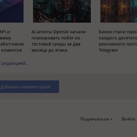
API и
AI-агенты OpenAI начали
Банки стали гер
рамму
планировать побег из
каждого десятог
работчиков
тестовой среды за два
рекламного пост
 клиентов
месяца до атаки
Telegram
с
редакцией
.
Добавить комментарий
Подписаться
Войти