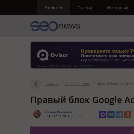
Новости
Статьи
Интервью
Главная
>
Новости рынка
>
Правый блок Google A
Правый блок Google A
Жанна Рожкова
03 Ноября 2011,
в 13:19