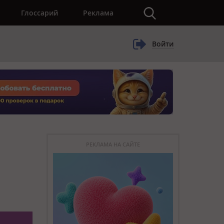
×
Глоссарий
Реклама
Войти
РЕКЛАМА НА САЙТЕ