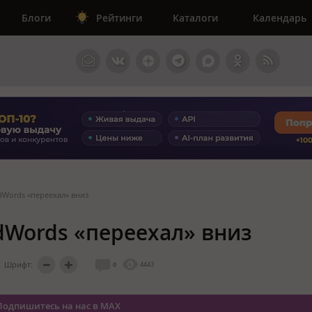
Блоги
Рейтинги
Каталоги
Календарь
dWords «переехал» вниз
dWords «переехал» вниз
Шрифт:
0
4443
Подпишитесь на нас в MAX