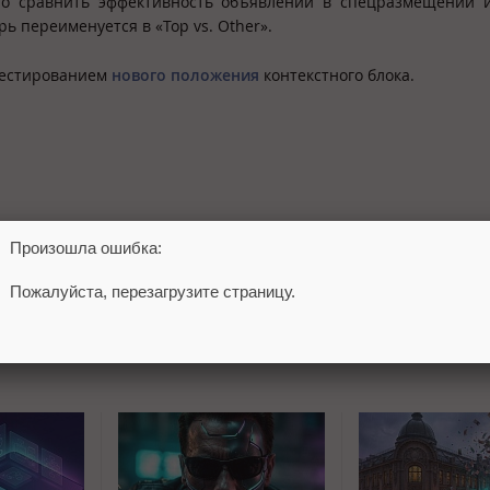
ло сравнить эффективность объявлений в спецразмещении и
ерь переименуется в «Top vs. Other».
тестированием
нового положения
контекстного блока.
Произошла ошибка:
Пожалуйста, перезагрузите страницу.