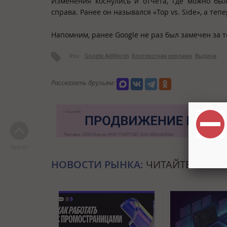
Изменения коснулись и отчета, где можно бы
справа. Ранее он назывался «Top vs. Side», а теп
Напомним, ранее Google не раз был замечен за 
Теги:
Google AdWords
Контекстная реклама
Выдача
Рассказать друзьям:
Наверх
НОВОСТИ РЫНКА:
ЧИТАЙТЕ ТАКЖЕ