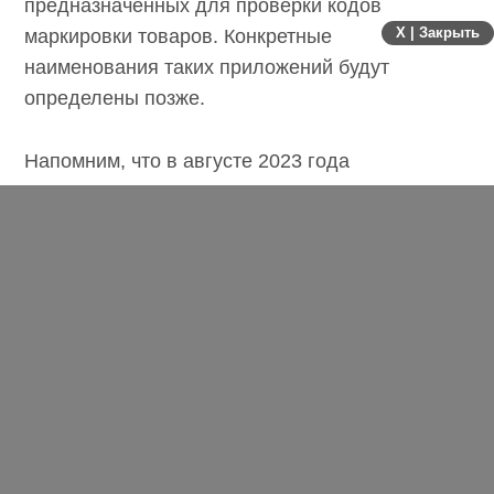
предназначенных для проверки кодов
X | Закрыть
маркировки товаров. Конкретные
наименования таких приложений будут
определены позже.
Напомним, что в августе 2023 года
правительство России
утвердило
перечень
отечественного программного обеспечения,
обязательного для предустановки в 2024 году
на смартфоны, компьютеры и телевизоры с
функцией Smart TV. Он вступит в силу с 1
января 2024 года.
Магазин приложений RuStore
был запущен
VK
при поддержке Минцифры в мае 2022 года. По
ссылке найдете
все новости про RuStore
.