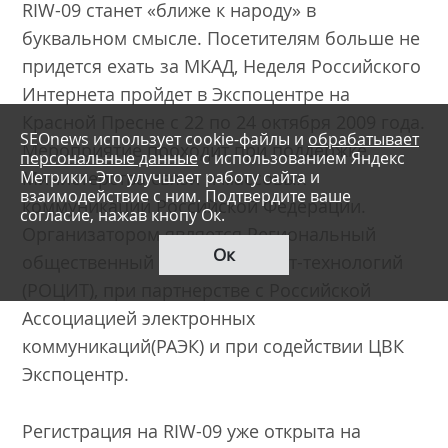
RIW-09 станет «ближе к народу» в
буквальном смысле. Посетителям больше не
придется ехать за МКАД, Неделя Российского
Интернета пройдет в Экспоцентре на
Красной Пресне с 22 по 24 октября 2009 года.
SEOnews использует cookie-файлы и
обрабатывает
Мероприятие проходит при поддержке
персональные данные
с использованием Яндекс
Метрики. Это улучшает работу сайта и
Министерства связи и массовых
взаимодействие с ним. Подтвердите ваше
коммуникаций Российской Федерации.
согласие, нажав кнопу Ок.
Организатором является Региональный
Ок
общественный Центр интернет-технологий
(РОЦИТ), при партнерстве с Российской
Ассоциацией электронных
коммуникаций(РАЭК) и при содействии ЦВК
Экспоцентр.
Регистрация на RIW-09 уже открыта на