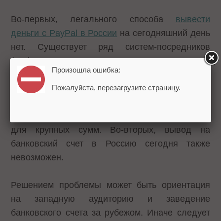
Во-первых, легального способа
вывести
деньги с PayPal в России
на сегодняшний день
нет. Существует ряд систем-посредников
(exchange.ermoney.com, regnow.com,
Произошла ошибка:
plimus.com, payproglobal.com и т.п.) с комиссией
в размере 5-10%, а также
международная
Пожалуйста, перезагрузите страницу.
платежная система Payoneer
, которая, по
заявлению пользователей
, все же не подходит
для крупных сумм. Во-вторых, вывод на
банковский счет в Россию сегодня также
невозможен.
Решением проблемы может быть ориентация
на западную аудиторию и заведение
банковского счета за рубежом. Иначе следует