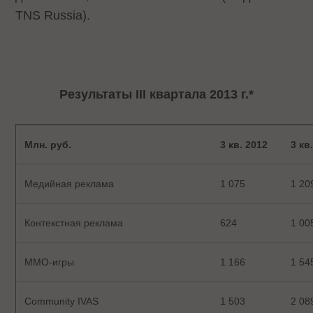
TNS Russia).
Результаты III квартала 2013 г.*
Млн. руб.
3 кв. 2012
3 кв
Медийная реклама
1 075
1 20
Контекстная реклама
624
1 00
MMO-игры
1 166
1 54
Community IVAS
1 503
2 08