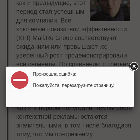
как и предыдущие, этот
период стал успешным
для компании. Все
ключевые показатели эффективности
(KPI) Mail.Ru Group соответствуют
ожиданиям или превышают их;
уверенный рост продемонстрировали
все сегменты. По сравнению с третьим
кварталом 2012 г. выручка Компании
Произошла ошибка:
выросла на 32,9%, составив 6 599
Пожалуйста, перезагрузите страницу.
млн., а за 9 месяцев 2013 г. совокупная
сегментная выручка выросла на 29,9%.
Как и в первом полугодии, темпы роста
контекстной рекламы остаются
значительными, в том числе благодаря
тому, что мы по-прежнему