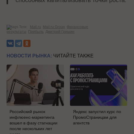
Теги:
Mail.ru
Mail.ru Group
Финансовые
результаты
Прибыль
Дмитрий Гришин
НОВОСТИ РЫНКА:
ЧИТАЙТЕ ТАКЖЕ
Российский рынок
Яндекс запустил курс по
инфлюенс-маркетинга
ПромоСтраницам для
вошел в фазу стагнации
агентств
после нескольких лет