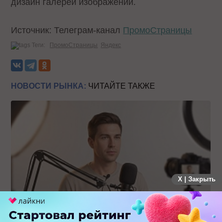
дизайн галереи изображений.
Источник: Телеграм-канал
ПромоСтраницы
Теги:
ПромоСтраницы
Яндекс
НОВОСТИ РЫНКА:
ЧИТАЙТЕ ТАКЖЕ
X | Закрыть
Российский рынок инфлюенс-маркетинга вошел в фазу
стагнации после нескольких лет роста