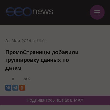
≡
31 Мая 2024
в 16:01
ПромоСтраницы добавили
группировку данных по
датам
0
3030
Подпишитесь на нас в MAX