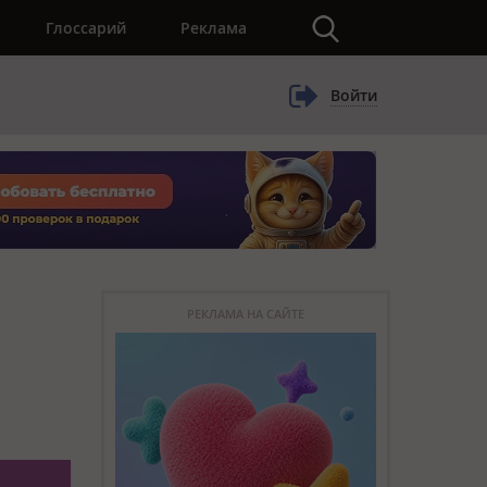
×
Глоссарий
Реклама
Войти
РЕКЛАМА НА САЙТЕ