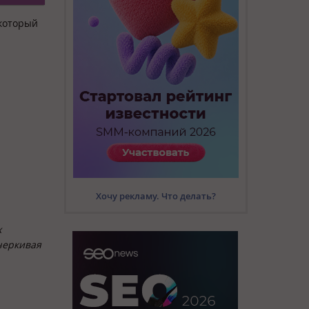
 который
Хочу рекламу. Что делать?
х
черкивая