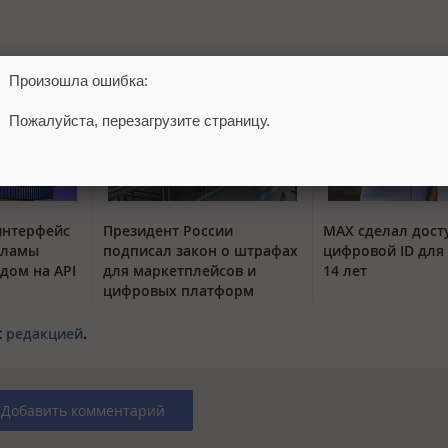
Произошла ошибка:
Пожалуйста, перезагрузите страницу.
интерфейс
Президент России
MAX сделал дос
кламы
подписал закон о штрафах
цифровой ID для 
одом на API
для маркетплейсов и
14 лет
цифровых платформ
с
редакцией
.
Добавить комментарий