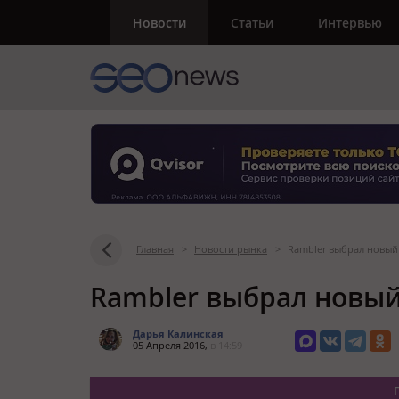
Новости
Статьи
Интервью
Главная
>
Новости рынка
>
Rambler выбрал новый
Rambler выбрал новый
Дарья Калинская
05 Апреля 2016,
в 14:59