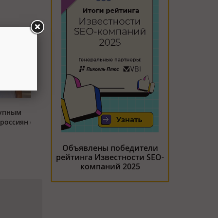
тупным
россиян с
Объявлены победители
рейтинга Известности SEO-
компаний 2025