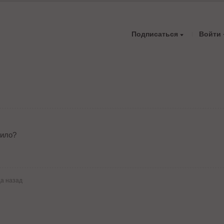
Подписаться
Войти
оило?
да назад