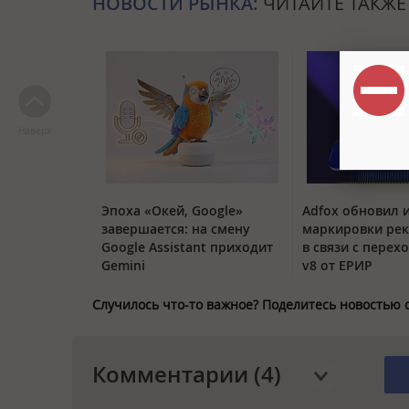
НОВОСТИ РЫНКА:
ЧИТАЙТЕ ТАКЖЕ
Наверх
Эпоха «Окей, Google»
Adfox обновил 
завершается: на смену
маркировки ре
Google Assistant приходит
в связи с перех
Gemini
v8 от ЕРИР
Случилось что-то важное? Поделитесь новостью 
Комментарии (4)