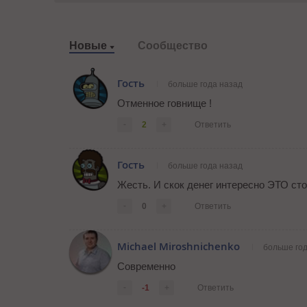
Новые
Сообщество
Гость
больше года назад
Отменное говнище !
-
2
+
Ответить
Гость
больше года назад
Жесть. И скок денег интересно ЭТО ст
-
0
+
Ответить
Michael Miroshnichenko
больше го
Современно
-
-1
+
Ответить