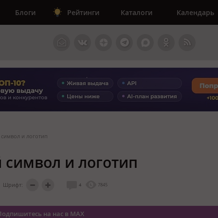
Блоги
Рейтинги
Каталоги
Календарь
 символ и логотип
 символ и логотип
Шрифт:
4
7845
Подпишитесь на нас в MAX