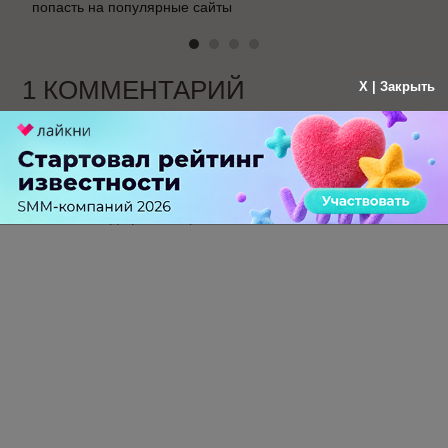
попасть на популярные сайты
1 КОММЕНТАРИЙ
X | Закрыть
Дмитрий Горошко
больше года назад
А где революция?
-
3
+
Ответить