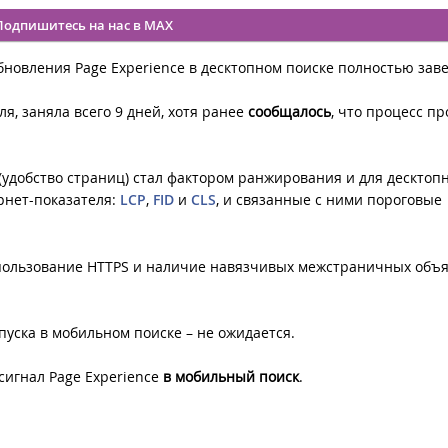
Подпишитесь на нас в MAX
бновления Page Experience в десктопном поиске полностью зав
я, заняла всего 9 дней, хотя ранее
сообщалось
, что процесс п
 (удобство страниц) стал фактором ранжирования и для десктоп
рнет-показателя:
LCP
,
FID
и
CLS
, и связанные с ними пороговые
использование HTTPS и наличие навязчивых межстраничных объ
пуска в мобильном поиске – не ожидается.
сигнал Page Experience
в мобильный поиск
.