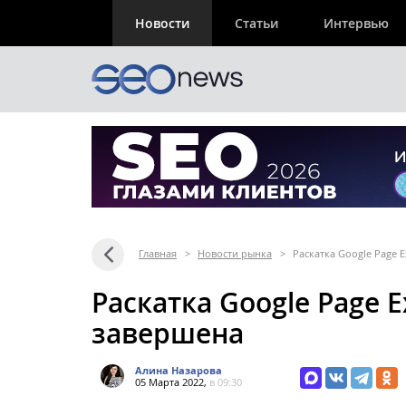
Новости
Статьи
Интервью
Главная
>
Новости рынка
>
Раскатка Google Page 
Раскатка Google Page 
завершена
Алина Назарова
05 Марта 2022,
в 09:30