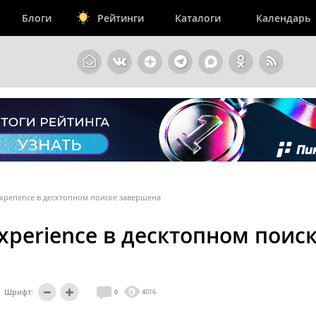
Блоги
Рейтинги
Каталоги
Календарь
Experience в десктопном поиске завершена
Experience в десктопном поис
Шрифт:
0
4016