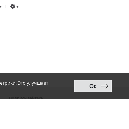
етрики. Это улучшает
Ок
Подписывайтесь
ВКонтакте
Telegram
Дзен
MAX
Тwitter