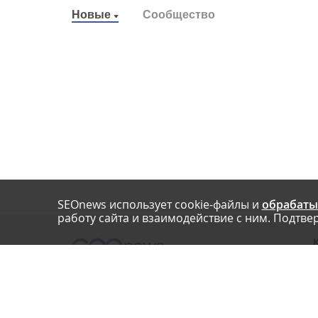
Новые
Сообщество
SEOnews использует cookie-файлы и
обрабаты
работу сайта и взаимодействие с ним. Подтвер
О
Нашли опечатку? Ctrl+Enter
П
У
© SEOnews.ru Все права защищены. 2026
К