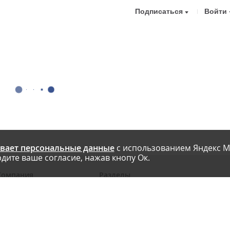
Подписаться
Войти
вает персональные данные
с использованием Яндекс М
дите ваше согласие, нажав кнопу Ок.
Компания
Разделы
 проекте
Новости
риглашаем авторов
Статьи
словия публикации
Интервью
онтакты
Блоги компаний
Правила
Рейтинги SEO-компаний