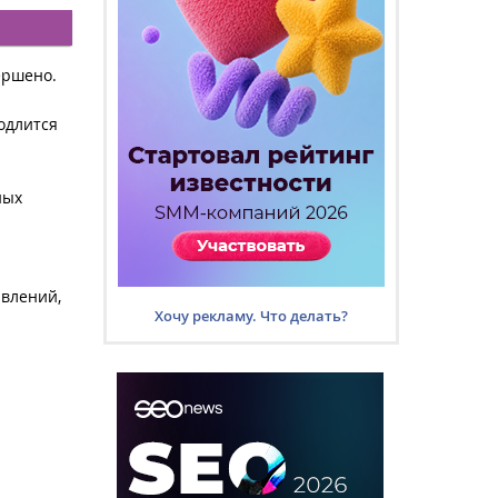
ершено.
родлится
ных
явлений,
Хочу рекламу. Что делать?