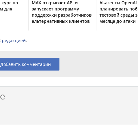
 курс по
MAX открывает API и
AI-агенты OpenAI
м для
запускает программу
планировать поб
поддержки разработчиков
тестовой среды з
альтернативных клиентов
месяца до атаки
с
редакцией
.
Добавить комментарий