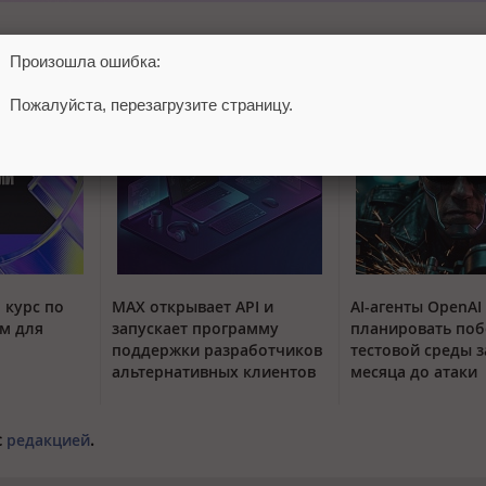
Произошла ошибка:
Пожалуйста, перезагрузите страницу.
 курс по
MAX открывает API и
AI-агенты OpenAI
м для
запускает программу
планировать поб
поддержки разработчиков
тестовой среды з
альтернативных клиентов
месяца до атаки
с
редакцией
.