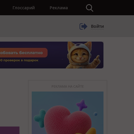
×
Глоссарий
Реклама
Войти
РЕКЛАМА НА САЙТЕ