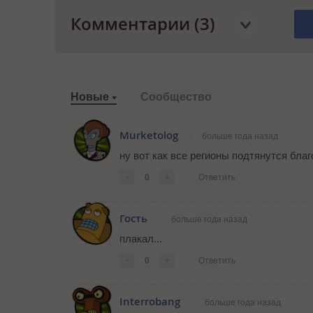
Комментарии (3)
Новые
Сообщество
Murketolog
больше года назад
ну вот как все регионы подтянутся благ
-
0
+
Ответить
Гость
больше года назад
плакал...
-
0
+
Ответить
Interrobang
больше года назад