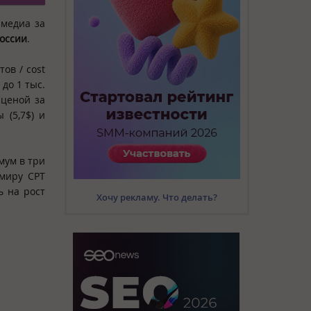
медиа за
оссии
.
ов / cost
до 1 тыс.
 ценой за
 (5,7$) и
мум в три
 миру CPT
ь на рост
Хочу рекламу. Что делать?