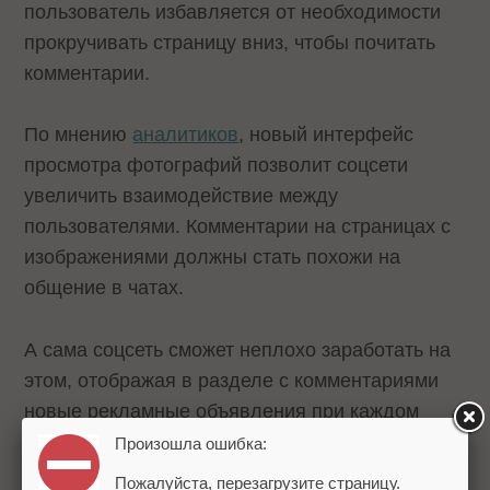
пользователь избавляется от необходимости
прокручивать страницу вниз, чтобы почитать
комментарии.
По мнению
аналитиков
, новый интерфейс
просмотра фотографий позволит соцсети
увеличить взаимодействие между
пользователями. Комментарии на страницах с
изображениями должны стать похожи на
общение в чатах.
А сама соцсеть сможет неплохо заработать на
этом, отображая в разделе с комментариями
новые рекламные объявления при каждом
обновлении изображения.
Произошла ошибка:
Пожалуйста, перезагрузите страницу.