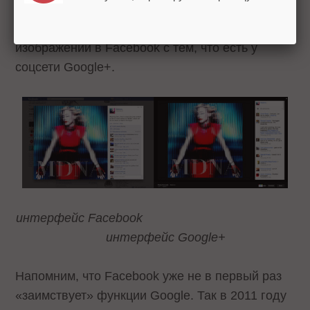
Ряд интернет изданий сразу же
отметили
схожесть новой функции просмотра
изображений в Facebook с тем, что есть у
соцсети Google+.
интерфейс Facebook
интерфейс Google+
Напомним, что Facebook уже не в первый раз
«заимствует» функции Google. Так в 2011 году