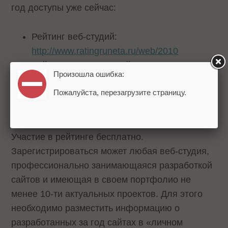
год доступы уже сейчас:
Рейтинг веб-студий:
http://www.ratingruneta.ru/web/2010
Рейтинг SEO-компаний:
Произошла ошибка:
http://www.ratingruneta.ru/seo/2010
Пожалуйста, перезагрузите страницу.
Рейтинг CMS:
http://www.ratingruneta.ru/cms/2010
Участие в рейтинге бесплатно.
Зарегистрироваться может любая веб-студия,
профессионально занимающаяся разработкой
сайтов и имеющая в своем портфолио не
менее 10-ти актуальных проектов. Для этого
необходимо разместить информацию о
разработанных за год сайтах в «личном