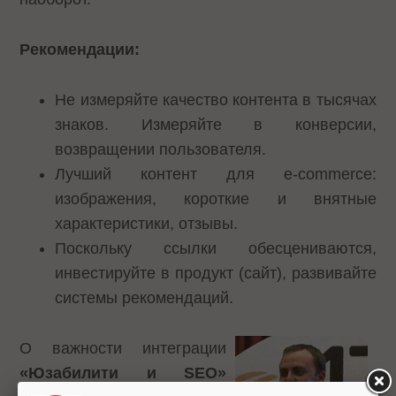
Рекомендации:
Не измеряйте качество контента в тысячах
знаков. Измеряйте в конверсии,
возвращении пользователя.
Лучший контент для e-commerce:
изображения, короткие и внятные
характеристики, отзывы.
Поскольку ссылки обесцениваются,
инвестируйте в продукт (сайт), развивайте
системы рекомендаций.
О важности интеграции
«Юзабилити и
SEO
»