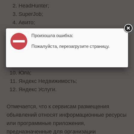
HeadHunter;
SuperJob;
Авито;
Домклик;
Произошла ошибка:
Зарплата.ру;
Пожалуйста, перезагрузите страницу.
Профи;
Работа.ру;
Циан;
Юла;
Яндекс Недвижимость;
Яндекс Услуги.
Отмечается, что к сервисам размещения
объявлений относят информационные ресурсы
или программные приложения,
предназначенные для организации