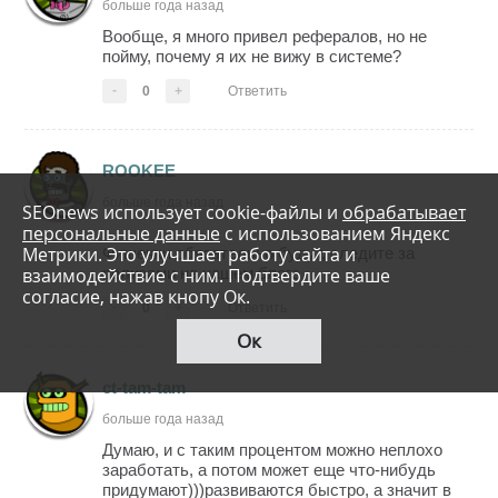
больше года назад
Вообще, я много привел рефералов, но не
пойму, почему я их не вижу в системе?
-
0
+
Ответить
ROOKEE
больше года назад
SEOnews использует cookie-файлы и
обрабатывает
персональные данные
с использованием Яндекс
Метрики. Это улучшает работу сайта и
Фишечки обязательно будут, следите за
взаимодействие с ним. Подтвердите ваше
релизами на нашем блоге
согласие, нажав кнопу Ок.
-
0
+
Ответить
Ок
ct-tam-tam
больше года назад
Думаю, и с таким процентом можно неплохо
заработать, а потом может еще что-нибудь
придумают)))развиваются быстро, а значит в