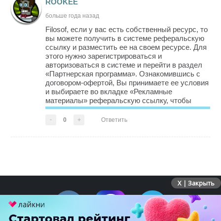
ROOKEE
больше года назад
Filosof, если у вас есть собственный ресурс, то
вы можете получить в системе реферальскую
ссылку и разместить ее на своем ресурсе. Для
этого нужно зарегистрироваться и
авторизоваться в системе и перейти в раздел
«Партнерская программа». Ознакомившись с
договором-офертой, Вы принимаете ее условия
и выбираете во вкладке «Рекламные
материалы» реферальскую ссылку, чтобы
разместить на своем сайте. После чего Вы
становитесь официальным партнером системы
-
0
+
Ответить
и начинаете получать доход от приведенных
Вам...
X | Закрыть