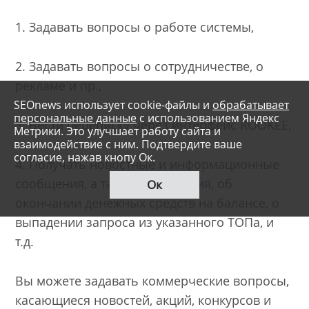
1. Задавать вопросы о работе системы,
2. Задавать вопросы о сотрудничестве, о
рекламе и пр.,
SEOnews использует cookie-файлы и
обрабатывает
персональные данные
с использованием Яндекс
3. Вести переписку через интерфейс ROOKEE,
Метрики. Это улучшает работу сайта и
взаимодействие с ним. Подтвердите ваше
согласие, нажав кнопу Ок.
4. Получать новостные и информационные
сообщения, а так же сообщения, об
Ок
окончании денежных средств на балансе, о
выпадении запроса из указанного ТОПа, и
т.д.
Вы можете задавать коммерческие вопросы,
касающиеся новостей, акций, конкурсов и