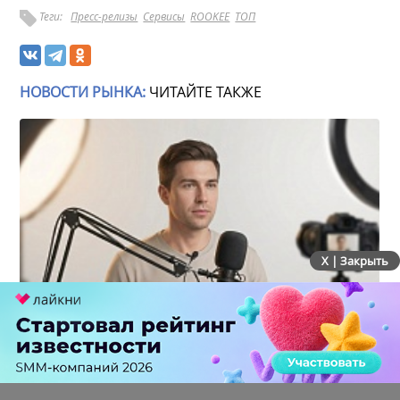
Теги:
Пресс-релизы
Сервисы
ROOKEE
ТОП
НОВОСТИ РЫНКА:
ЧИТАЙТЕ ТАКЖЕ
X | Закрыть
Российский рынок инфлюенс-маркетинга вошел в
фазу стагнации после нескольких лет роста