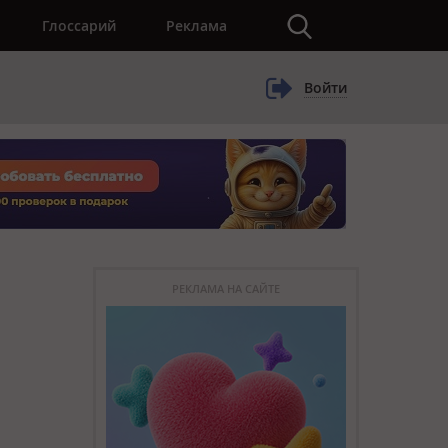
×
Глоссарий
Реклама
Войти
РЕКЛАМА НА САЙТЕ