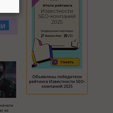
Объявлены победители
рейтинга Известности SEO-
компаний 2025
 начали
ег из