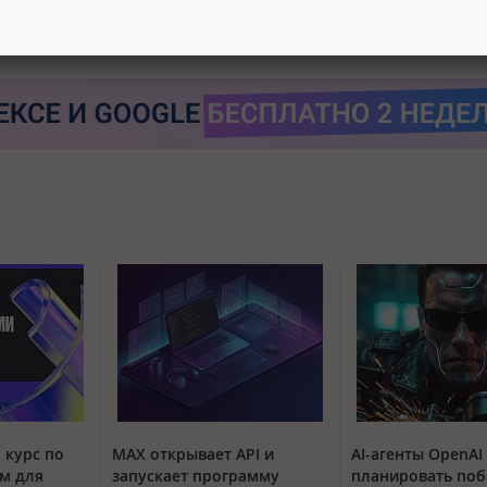
 курс по
MAX открывает API и
AI-агенты OpenAI
м для
запускает программу
планировать поб