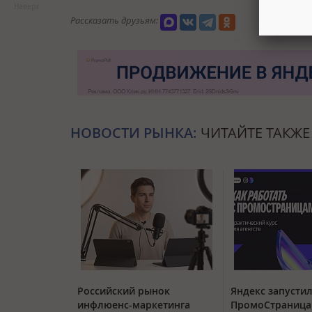
Наверх
Рассказать друзьям:
НОВОСТИ РЫНКА:
ЧИТАЙТЕ ТАКЖЕ
Российский рынок
Яндекс запустил
инфлюенс-маркетинга
ПромоСтраница