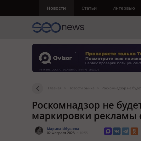
Новости
Статьи
Интервью
Главная
>
Новости рынка
>
Роскомнадзор не будет
Роскомнадзор не буде
маркировки рекламы с
Марина Ибушева
02 Февраля 2023,
в 10:55