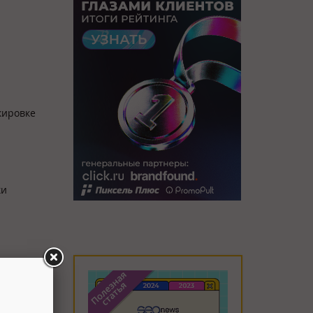
кировке
ки