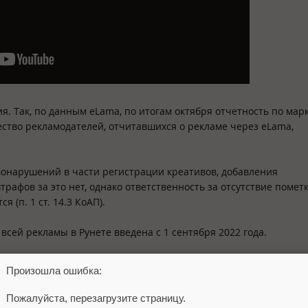
. Так, по данным eLama, по итогам октября отчетность по мар
ество рекламодателей, отчитавшихся о рекламе через eLama,
вонарушений в части регистрации креативов, добавления
трафов за это нет, однако ответственность за отсутствие помет
 (п. 1 ст. 14.3 КоАП).
 всей рекламы в Рунете введена с 1 сентября 2022 года.
Произошла ошибка:
Пожалуйста, перезагрузите страницу.