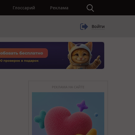
×
Глоссарий
Реклама
Войти
РЕКЛАМА НА САЙТЕ