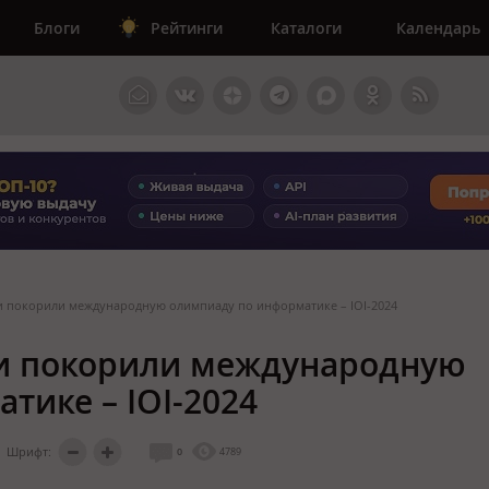
Блоги
Рейтинги
Каталоги
Календарь
 покорили международную олимпиаду по информатике – IOI-2024
и покорили международную
тике – IOI-2024
Шрифт:
0
4789