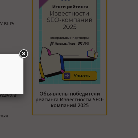
ИУ ВШЭ.
Объявлены победители
одно, в
рейтинга Известности SEO-
компаний 2025
ники