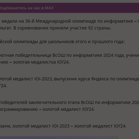
Подпишитесь на нас в MAX
е медали на 36-й Международной олимпиаде по информатике
–
I
ультат. В соревновании приняли участие 92 страны.
йской олимпиады для школьников этого и прошлого года:
олютная победительница ВсОШ по информатике 2024 года, учени
анию
–
золотая медалистка IOI’24.
олотой медалист IOI-2023, выпускник курса Яндекса по олимпиа
’24.
з победителей заключительного этапа ВсОШ по информатике 202
программированию
–
золотой медалист IOI’24.
зани, золотой медалист IOI-2023
–
золотой медалист IOI’24.