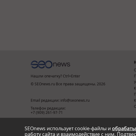
О
Нашли опечатку? Ctrl+Enter
П
У
© SEOnews.ru Все права защищены. 2026
К
Email редакции: info@seonews.ru
К
О
Телефон редакции:
+7 (909) 261-97-71
SEOnews использует cookie-файлы и
обрабаты
This site is protected by reCAPTCHA and the Google
Privacy Policy
and
Terms of Service
apply.
работу сайта и взаимодействие с ним. Подтвер