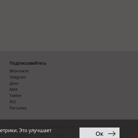
Подписывайтесь
ВКонтакте
Telegram
Дзен
MAX
Тwitter
RSS
Рассылка
Разработка сайта:
Renaissance Art
етрики. Это улучшает
Ок
12+
Продвижение сайта
:
Ingate