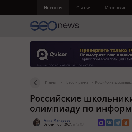
Новости
Статьи
Интервью
Главная
>
Новости рынка
>
Российские школьники
Российские школьник
олимпиаду по информа
Анна Макарова
09 Сентября 2024,
в 12:03