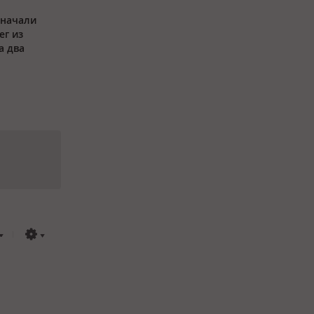
 начали
ег из
а два