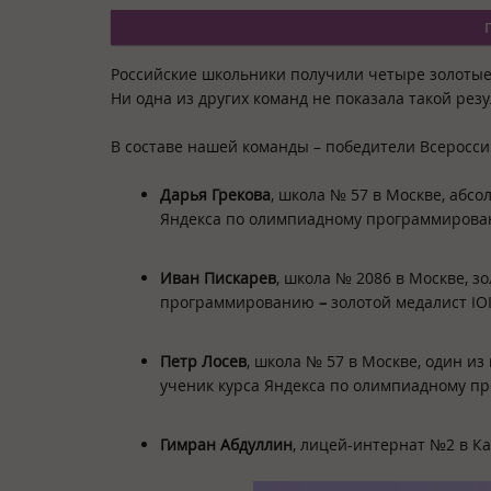
Российские школьники получили четыре золоты
Ни одна из других команд не показала такой рез
В составе нашей команды – победители Всеросси
Дарья Грекова
, школа № 57 в Москве, абс
Яндекса по олимпиадному программиров
Иван Пискарев
, школа № 2086 в Москве, з
программированию
–
золотой медалист IOI
Петр Лосев
, школа № 57 в Москве, один и
ученик курса Яндекса по олимпиадному 
Гимран Абдуллин
, лицей-интернат №2 в Ка