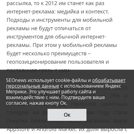
рассылка, то к 2012 им станет как раз
интернет-реклама: медийка и контекст.
Подходы и инструменты для мобильной
рекламы не будут отличаться от
инструментов для обычной интернет-
рекламы. При этом у мобильной рекламы
будет несколько преимуществ –
геопозиционирование пользователя и
постоянная связь с ним.
SEOnews использует cookie-файлы и
обрабатывает
персональные данные
с использованием Яндекс
Что касается рынка
мобильного контента
Метрики. Это улучшает работу сайта и
вообще, в 2010 он увеличился на 26% и
взаимодействие с ним. Подтвердите ваше
согласие, нажав кнопу Ок.
составил $1,42 млрд. Наиболее заметным
трендом на рынке в прошлом году стала
Ок
покупка приложений через магазины Apple
AppStore и Android Market: их доля выросла с