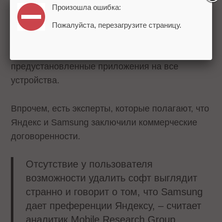
Произошла ошибка:
Собеседник «Коммерсанта» считает, что
Пожалуйста, перезагрузите страницу.
Samsung, скорее всего, удобнее применить
обновление прошивки, которая включает
предустановленные приложения на все
устройства.
Впрочем, есть эксперты, которые полагают, что
Яндекс и Samsung заключили коммерческие
договоренности.
Отсутствие у пользователя
возможности удалить софт выглядит
странно и говорит о том, что Samsung
дает преференции Яндексу, – считает
аналитик Mobile Research Group