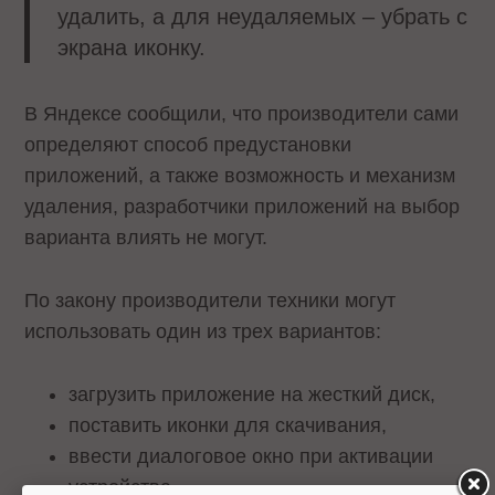
удалить, а для неудаляемых – убрать с
экрана иконку.
В Яндексе сообщили, что производители сами
определяют способ предустановки
приложений, а также возможность и механизм
удаления, разработчики приложений на выбор
варианта влиять не могут.
По закону производители техники могут
использовать один из трех вариантов:
загрузить приложение на жесткий диск,
поставить иконки для скачивания,
ввести диалоговое окно при активации
устройства.