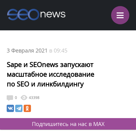
≡
3 Февраля 2021
в 09:45
Sape и SEOnews запускают
масштабное исследование
по SEO и линкбилдингу
0
43398
Подпишитесь на нас в MAX