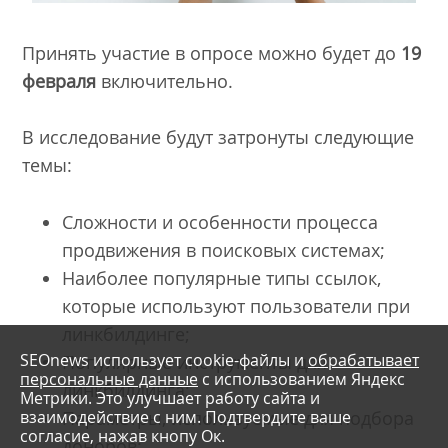
Принять участие в опросе можно будет до
19
февраля
включительно.
В исследование будут затронуты следующие
темы:
Сложности и особенности процесса
продвижения в поисковых системах;
Наиболее популярные типы ссылок,
которые используют пользователи при
линкбилдинге;
SEOnews использует cookie-файлы и
обрабатывает
Популярные инструменты для
персональные данные
с использованием Яндекс
линкбилдинга;
Метрики. Это улучшает работу сайта и
взаимодействие с ним. Подтвердите ваше
Параметры, используемые для подбора
согласие, нажав кнопу Ок.
доноров;