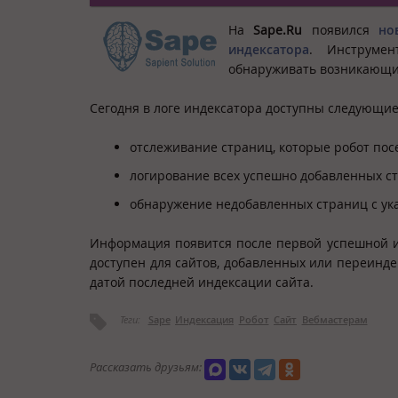
На
Sape.
Ru
появился
но
индексатора
. Инструме
обнаруживать возникающи
Сегодня в логе индексатора доступны следующие
отслеживание страниц, которые робот по
логирование всех успешно добавленных с
обнаружение недобавленных страниц с ук
Информация появится после первой успешной и
доступен для сайтов, добавленных или переинде
датой последней индексации сайта.
Теги:
Sape
Индексация
Робот
Сайт
Вебмастерам
Рассказать друзьям: