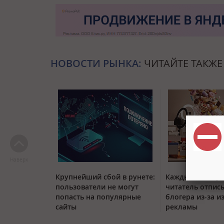
НОВОСТИ РЫНКА:
ЧИТАЙТЕ ТАКЖЕ
Наверх
Крупнейший сбой в рунете:
Каждый четвер
пользователи не могут
читатель отписы
попасть на популярные
блогера из-за и
сайты
рекламы