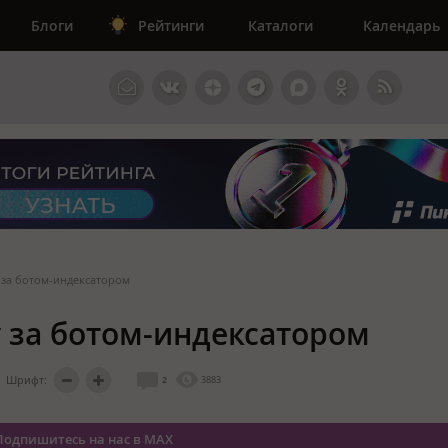
Блоги
Рейтинги
Каталоги
Календарь
 за ботом-индексатором
у за ботом-индексатором
Шрифт:
2
3883
Подпишитесь на нас в MAX