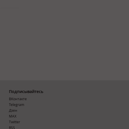
Подписывайтесь
ВКонтакте
Telegram
Дзен
MAX
Тwitter
RSS