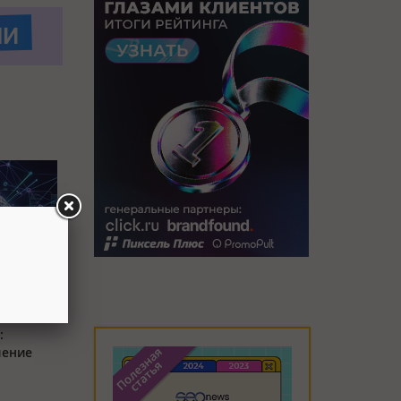
л блок AI
:
ление