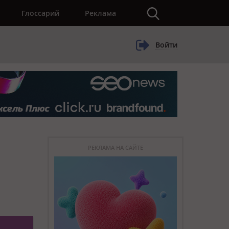
×
Глоссарий
Реклама
Войти
РЕКЛАМА НА САЙТЕ