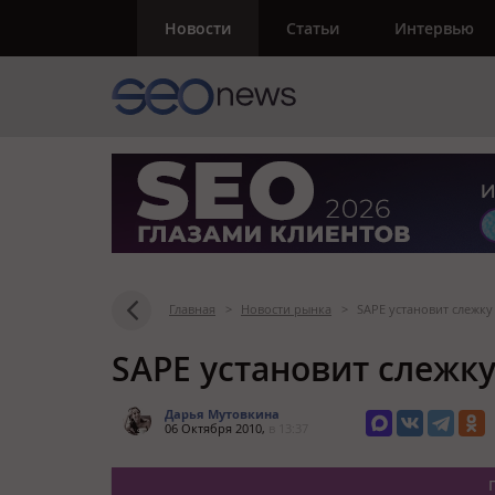
Новости
Статьи
Интервью
Главная
>
Новости рынка
>
SAPE установит слежку
SAPE установит слежк
Дарья Мутовкина
06 Октября 2010,
в 13:37