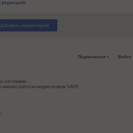
с
редакцией
.
Добавить комментарий
Подписаться
Войти
ми системами
а именно роботом-индексатором SAPE.
д