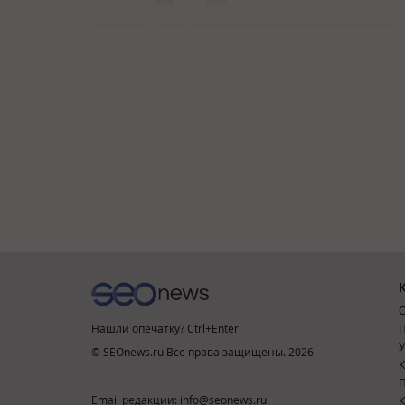
О
Нашли опечатку? Ctrl+Enter
П
У
© SEOnews.ru Все права защищены. 2026
К
Email редакции: info@seonews.ru
К