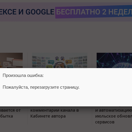
Произошла ошибка:
Пожалуйста, перезагрузите страницу.
тый
VK Видео объединил
Яндекс 360 усили
вается от
комментарии канала в
и автоматизацию
збытка
Кабинете автора
июльское обнов
сервисов